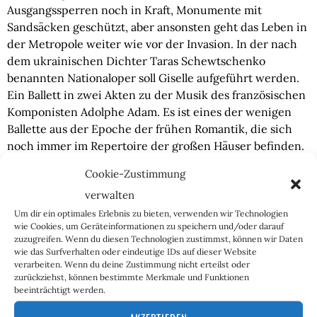
Ausgangssperren noch in Kraft, Monumente mit
Sandsäcken geschützt, aber ansonsten geht das Leben in
der Metropole weiter wie vor der Invasion. In der nach
dem ukrainischen Dichter Taras Schewtschenko
benannten Nationaloper soll Giselle aufgeführt werden.
Ein Ballett in zwei Akten zu der Musik des französischen
Komponisten Adolphe Adam. Es ist eines der wenigen
Ballette aus der Epoche der frühen Romantik, die sich
noch immer im Repertoire der großen Häuser befinden.
Ich beschließe hinzugehen, obwohl ich keine passende
Cookie-Zustimmung
Garderobe im Seesack habe. Man wird es mir schon
verwalten
nicht verübeln in einem Land, in dem der Präsident zu
jeder Gelegenheit einen Pullover trägt.
Um dir ein optimales Erlebnis zu bieten, verwenden wir Technologien
wie Cookies, um Geräteinformationen zu speichern und/oder darauf
zuzugreifen. Wenn du diesen Technologien zustimmst, können wir Daten
Als sich das vom deutsch-baltischen Architekten Viktor
wie das Surfverhalten oder eindeutige IDs auf dieser Website
Schröter zwischen 1898 und 1901 erbaute Opernhaus
verarbeiten. Wenn du deine Zustimmung nicht erteilst oder
zurückziehst, können bestimmte Merkmale und Funktionen
langsam zu füllen beginnt, spielt das Orchester bereits,
beeinträchtigt werden.
um das Publikum auf die Vorstellung einzustimmen.
Worum es in dem Bühnenstück geht, ist schnell erzählt.