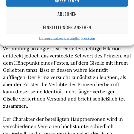
AKZEPTIEREN
Giselle lebt mit ihrer Mutter in einem Dorf. Der örtliche
Förster Hilarion hat ein Auge auf sie geworfen, doch sie
ABLEHNEN
erwidert seine Gefühle nicht. Stattdessen verlieben sich
EINSTELLUNGEN ANSEHEN
Giselle und der als einfacher Bauer verkleidete Prinz
ineinander. Das Problem: Der Prinz ist bereits mit einer
Datenschutzerklärung
Impressum
Edelfrau verlobt, wobei davon auszugehen ist, dass die
Verbindung arrangiert ist. Der eifersüchtige Hilarion
entdeckt jedoch das versteckte Schwert des Prinzen. Auf
dem Höhepunkt eines Festes, auf dem Giselle mit ihrem
Geliebten tanzt, lässt er dessen wahre Identität
auffliegen. Der Prinz versucht zunächst zu leugnen, als
aber der Förster die Verlobte des Prinzen herbeiruft,
kann dieser seine Identität nicht länger verbergen.
Giselle verliert den Verstand und bricht schließlich tot
zusammen.
Der Charakter der beteiligten Hauptpersonen wird in
verschiedenen Versionen höchst unterschiedlich
dargestellt. Im historischen Original ist der Prinz