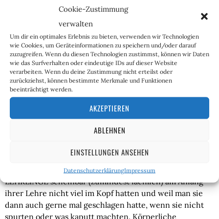
Cookie-Zustimmung
verwalten
Um dir ein optimales Erlebnis zu bieten, verwenden wir Technologien
Hier zur
wie Cookies, um Geräteinformationen zu speichern und/oder darauf
zuzugreifen. Wenn du diesen Technologien zustimmst, können wir Daten
Printausgabe
wie das Surfverhalten oder eindeutige IDs auf dieser Website
verarbeiten. Wenn du deine Zustimmung nicht erteilst oder
zurückziehst, können bestimmte Merkmale und Funktionen
beeinträchtigt werden.
AKZEPTIEREN
Für weit hergeholt halte ich jedenfalls die folgende
volksetymologische Erklärung, die ich den Lesern der
ABLEHNEN
Krautzone dennoch nicht vorenthalten möchte: „Stifte
sind Nägel ohne Köpfe – und dieser Begriff wurde unter
EINSTELLUNGEN ANSEHEN
vielen Handwerkern (vorwiegend im Holzgewerbe ) – für
Lehrlinge im ERSTEN LEHRJAHR benutzt, weil die
Datenschutzerklärung
Impressum
LEHRLINGE scheinbar (zumindest fachlich) am Anfang
ihrer Lehre nicht viel im Kopf hatten und weil man sie
dann auch gerne mal geschlagen hatte, wenn sie nicht
spurten oder was kaputt machten. Körperliche