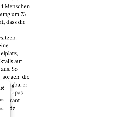
744 Menschen
öhung um 73
t, dass die
sitzen.
eine
elplatz,
tails auf
 aus. So
r sorgen, die
n klagbarer
en Europas
 tolerant
 um
freunde
IDs