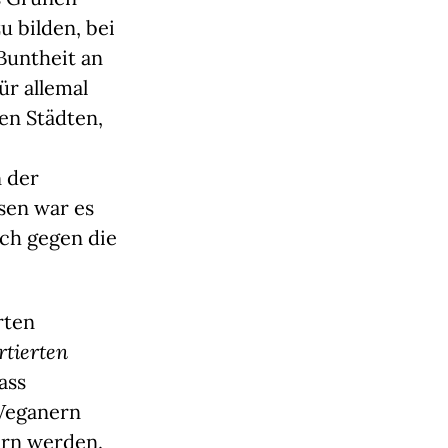
u bilden, bei
 Buntheit an
ür allemal
den Städten,
n der
sen war es
sch gegen die
rten
tierten
ass
 Veganern
ern werden.