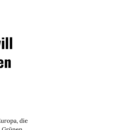
ill
en
Europa, die
is Grünen