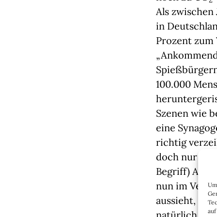
Als zwischen
in Deutschlan
Prozent zum V
„Ankommenden
Spießbürgern
100.000 Mens
heruntergeris
Szenen wie b
eine Synagoge
richtig verze
doch nur der
Begriff) AfD 
nun im Vergle
Um 
Ger
aussieht, ver
Tec
auf
natürlich no