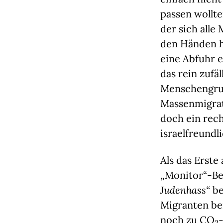
passen wollte
der sich alle
den Händen h
eine Abfuhr e
das rein zufä
Menschengrup
Massenmigrati
doch ein rec
israelfreundl
Als das Erste
„Monitor“-Be
Judenhass“
be
Migranten be
noch zu CO
2