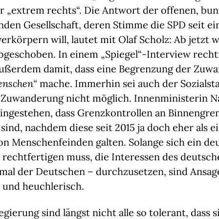
 „extrem rechts“. Die Antwort der offenen, bu
nden Gesellschaft, deren Stimme die SPD seit ei
erkörpern will, lautet mit Olaf Scholz: Ab jetzt 
bgeschoben. In einem „Spiegel“-Interview rechtf
außerdem damit, dass eine Begrenzung der Zuw
enschen“
mache. Immerhin sei auch der Sozialsta
 Zuwanderung nicht möglich. Innenministerin N
eingestehen, dass Grenzkontrollen an Binnengre
 sind, nachdem diese seit 2015 ja doch eher als e
on Menschenfeinden galten. Solange sich ein de
 rechtfertigen muss, die Interessen des deutsch
nmal der Deutschen – durchzusetzen, sind Ansag
r und heuchlerisch.
gierung sind längst nicht alle so tolerant, dass s