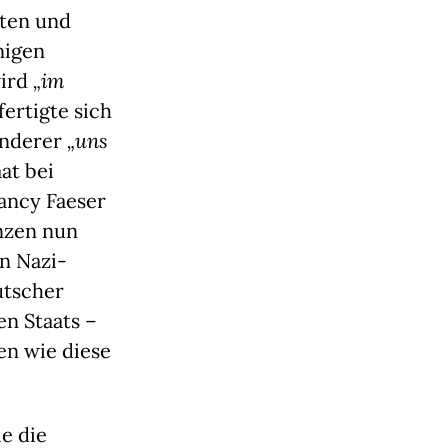
nten und
nigen
wird
„im
ertigte sich
anderer
„uns
at bei
ancy Faeser
nzen nun
in Nazi-
utscher
en Staats –
en wie diese
ie die