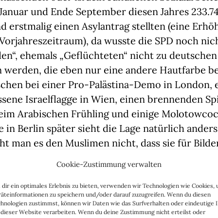
 Januar und Ende September diesen Jahres 233.
d erstmalig einen Asylantrag stellten (eine Erh
orjahreszeitraum), da wusste die SPD noch nich
“, ehemals „Geflüchteten“ nicht zu deutschen
 werden, die eben nur eine andere Hautfarbe be
chen bei einer Pro-Palästina-Demo in London, 
sene Israelflagge in Wien, einen brennenden Spi
eim Arabischen Frühling und einige Molotowcock
 in Berlin später sieht die Lage natürlich anders
iht man es den Muslimen nicht, dass sie für Bilde
 rechtsextremen – pardon – extrem rechten (kei
Cookie-Zustimmung verwalten
in die Karten spielen. Dass der „tolerante“ West
ich zum „intoleranten“ Osten gar nicht mehr so
dir ein optimales Erlebnis zu bieten, verwenden wir Technologien wie Cookies,
äteinformationen zu speichern und/oder darauf zuzugreifen. Wenn du diesen
schärft die Identitätskrise der linken Menschen
hnologien zustimmst, können wir Daten wie das Surfverhalten oder eindeutige 
 dieser Website verarbeiten. Wenn du deine Zustimmung nicht erteilst oder
ch mehr.