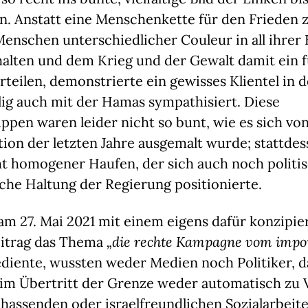
n. Anstatt eine Menschenkette für den Frieden z
 Menschen unterschiedlicher Couleur in all ihrer
alten und dem Krieg und der Gewalt damit ein f
rteilen, demonstrierte ein gewisses Klientel in 
llig auch mit der Hamas sympathisiert. Diese
pen waren leider nicht so bunt, wie es sich vo
on der letzten Jahre ausgemalt wurde; stattdes
ht homogener Haufen, der sich auch noch politi
iche Haltung der Regierung positionierte.
 am 27. Mai 2021 mit einem eigens dafür konzipie
itrag das Thema
„die rechte Kampagne vom impor
diente, wussten weder Medien noch Politiker, d
im Übertritt der Grenze weder automatisch zu
-hassenden oder israelfreundlichen Sozialarbeit