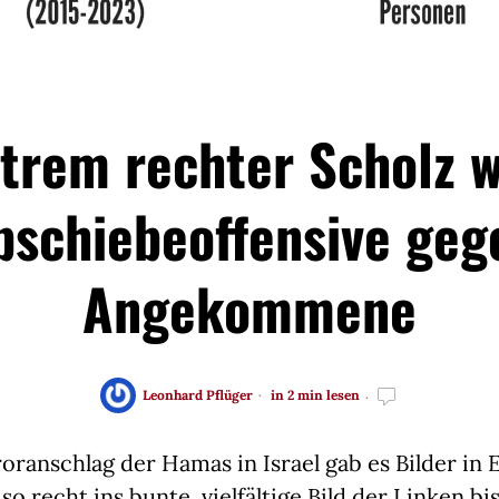
trem rechter Scholz w
bschiebeoffensive geg
Angekommene
Leonhard Pflüger
in 2 min lesen
oranschlag der Hamas in Israel gab es Bilder in 
 so recht ins bunte, vielfältige Bild der Linken b