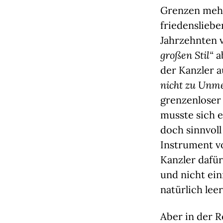
Grenzen mehr
friedensliebe
Jahrzehnten v
großen Stil“
a
der Kanzler 
nicht zu Unm
grenzenloser
musste sich 
doch sinnvoll
Instrument v
Kanzler dafür
und nicht ei
natürlich lee
Aber in der Re