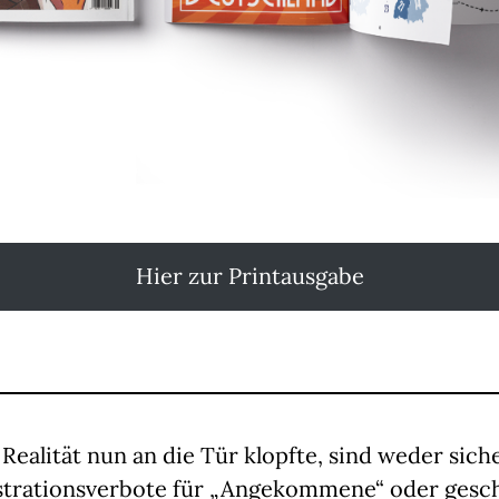
Hier zur Printausgabe
ealität nun an die Tür klopfte, sind weder sic
rationsverbote für „Angekommene“ oder gesc