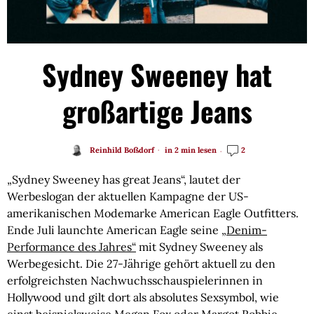
Sydney Sweeney hat
großartige Jeans
Reinhild Boßdorf
in 2 min lesen
2
„Sydney Sweeney has great Jeans“, lautet der
Werbeslogan der aktuellen Kampagne der US-
amerikanischen Modemarke American Eagle Outfitters.
Ende Juli launchte American Eagle seine
„Denim-
Performance des Jahres“
mit Sydney Sweeney als
Werbegesicht. Die 27-Jährige gehört aktuell zu den
erfolgreichsten Nachwuchsschauspielerinnen in
Hollywood und gilt dort als absolutes Sexsymbol, wie