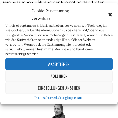
sein, was schon während der Promotion der dritten
Staffel von „Der Sommer, als ich schön wurde“ zu einigen
Cookie-Zustimmung
Zerwürfnissen mit seinen Co-Stars führte. Doch was
verwalten
bleibt am Ende übrig?
Um dir ein optimales Erlebnis zu bieten, verwenden wir Technologien
wie Cookies, um Geräteinformationen zu speichern und/oder darauf
Die American-Eagle-Outfitters-Kampagne geht viral, der
zuzugreifen. Wenn du diesen Technologien zustimmst, können wir Daten
Werbespot von Dunkin’ geht viral, und sicherlich werden
wie das Surfverhalten oder eindeutige IDs auf dieser Website
verarbeiten. Wenn du deine Zustimmung nicht erteilst oder
auch noch einige andere Unternehmen früher oder
zurückziehst, können bestimmte Merkmale und Funktionen
später folgen. Die meisten Menschen haben es satt, sich
beeinträchtigt werden.
von woken Ideologen vorschreiben zu lassen, was sie
AKZEPTIEREN
schön zu finden haben, denn das wissen sie ganz
offensichtlich selbst.
ABLEHNEN
EINSTELLUNGEN ANSEHEN
Datenschutzerklärung
Impressum