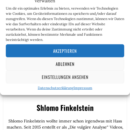
verwalten
selbst hält sich ein eigenes Regiment solcher armen
Teufel, deren (von ihren Obrigkeiten zutiefst
Um dir ein optimales Erlebnis zu bieten, verwenden wir Technologien
wie Cookies, um Geräteinformationen zu speichern und/oder darauf
verachteten und dem Kriegsziel einer Westanbindung
zuzugreifen. Wenn du diesen Technologien zustimmst, können wir Daten
diametral gegenüberstehenden) cartoonesk
wie das Surfverhalten oder eindeutige IDs auf dieser Website
überzeichnete Überzeugungen sie zu ergiebigem
verarbeiten. Wenn du deine Zustimmung nicht erteilst oder
zurückziehst, können bestimmte Merkmale und Funktionen
Material für die Menschenmühle machen.
beeinträchtigt werden.
AKZEPTIEREN
ABLEHNEN
EINSTELLUNGEN ANSEHEN
Datenschutzerklärung
Impressum
Shlomo Finkelstein
Shlomo Finkelstein wollte immer schon irgendwas mit Hass
machen. Seit 2015 erstellt er als „Die vulgäre Analyse“ Videos,