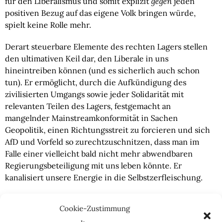
für den Liberalismus und somit explizit
gegen
jeden
positiven Bezug auf das eigene Volk bringen würde,
spielt keine Rolle mehr.
Derart steuerbare Elemente des rechten Lagers stellen
den ultimativen Keil dar, den Liberale in uns
hineintreiben können (und es sicherlich auch schon
tun). Er ermöglicht, durch die Aufkündigung des
zivilisierten Umgangs sowie jeder Solidarität mit
relevanten Teilen des Lagers, festgemacht an
mangelnder Mainstreamkonformität in Sachen
Geopolitik, einen Richtungsstreit zu forcieren und sich
AfD und Vorfeld so zurechtzuschnitzen, dass man im
Falle einer vielleicht bald nicht mehr abwendbaren
Regierungsbeteiligung mit uns leben könnte. Er
kanalisiert unsere Energie in die Selbstzerfleischung.
Darüber hinaus könnte die Dynamik auch noch
Cookie-Zustimmung
entschieden düsterere Züge annehmen: Die Ukraine