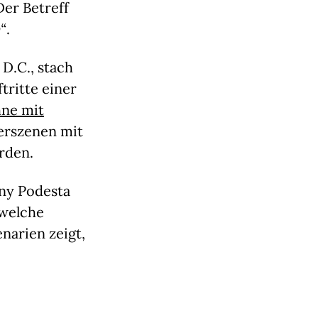
Der Betreff
“
.
D.C., stach
tritte einer
hne mit
erszenen mit
rden.
ony Podesta
 welche
narien zeigt,