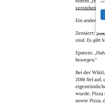
einem
„chine
zur
verstehen.
“
Ein anderer 
Zensiert:
„Lol
sind. Es gibt 
Epstein:
„Hah
besorgen.
“
Bei der Wiki
2016 fiel auf
eigentümlich
wurde. Pizza
sowie Pizza, 