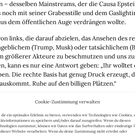
 – desselben Mainstreams, der die Causa Epstei
s noch mit seiner Grabesstille und dem Gaslighti
aus dem öffentlichen Auge verdrängen wollte.
von links, die darauf abzielen, das Ansehen des 
angeblichem (Trump, Musk) oder tatsächlichem (
 größerer Akteure zu beschmutzen und uns zu
n, kann es nur eine Antwort geben: „Ihr wolltet d
n. Die rechte Basis hat genug Druck erzeugt, d
auskommt. Ruhe auf den billigen Plätzen.“
izza“
taucht in den neuen Dokumenten 891 Mal a
Cookie-Zustimmung verwalten
Partys“
auf Epsteins oder Maxwells Anwesen ode
dir ein optimales Erlebnis zu bieten, verwenden wir Technologien wie Cookies,
mal ist die Rede von Pizza mit
„Traubenlimo“
(
„gr
äteinformationen zu speichern und/oder darauf zuzugreifen. Wenn du diesen
Ausführungen eines zensierten E-Mail-Accounts 
hnologien zustimmst, können wir Daten wie das Surfverhalten oder eindeutige 
 dieser Website verarbeiten. Wenn du deine Zustimmung nicht erteilst oder