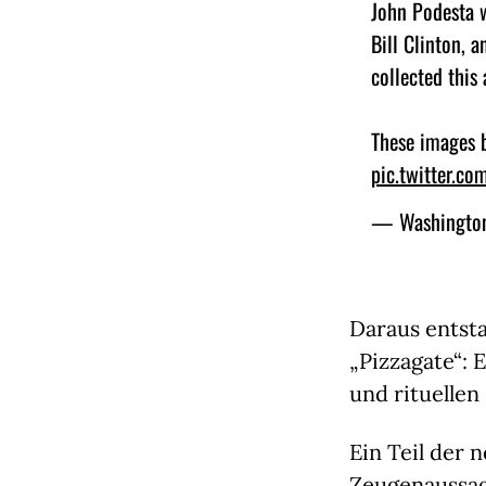
John Podesta w
Bill Clinton, 
collected this
These images b
pic.twitter.c
— Washington
Daraus entst
„Pizzagate“: 
und rituellen
Ein Teil der 
Zeugenaussa