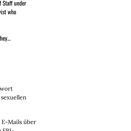
 Staff under
yist who
they…
gwort
 sexuellen
 E-Mails über
 FBI-