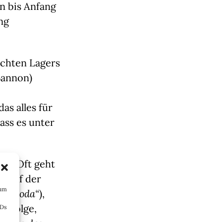
n bis Anfang
ng
rechten Lagers
Bannon)
as alles für
ass es unter
uf. Oft geht
r auf der
 um
ape soda“
),
zufolge,
IDs