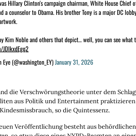
as Hillary Clinton's campaign chairman, White House Chief of
and a counselor to Obama. His brother Tony is a major DC lobb
 artwork.
y Kim Noble and others that depict… well, you can see what 
om/JDlkxdEgq2
 Eye (@washington_EY)
January 31, 2026
and die Verschwörungstheorie unter dem Schla
Eliten aus Politik und Entertainment praktizieren
 Kindesmissbrauch, so die Quintessenz.
neuen Veröffentlichung besteht aus behördlichen
gen,
so etwa diese eines NYPD-Beamten an einen