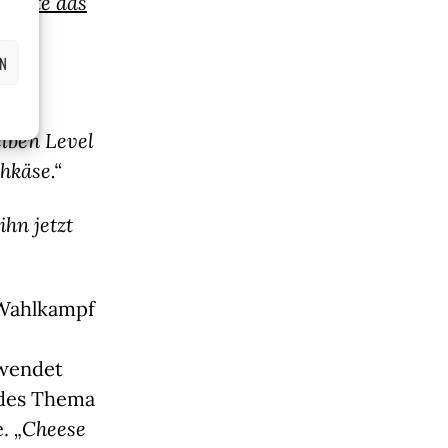
önnte das
EN
elben Level
chkäse.“
hn jetzt
 Wahlkampf
rwendet
des Thema
e.
„Cheese