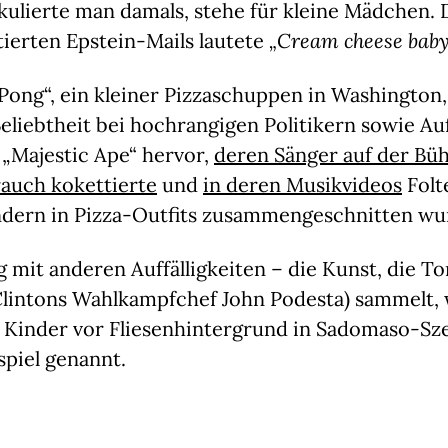
ekulierte man damals, stehe für kleine Mädchen. 
tierten Epstein-Mails lautete
„Cream cheese baby
ong“, ein kleiner Pizzaschuppen in Washington, 
eliebtheit bei hochrangigen Politikern sowie Auf
„Majestic Ape“ hervor,
deren Sänger auf der Bü
auch kokettierte
und
in deren Musikvideos
Folt
ndern in Pizza-Outfits zusammengeschnitten wu
 mit anderen Auffälligkeiten – die Kunst, die T
Clintons Wahlkampfchef John Podesta) sammelt,
 Kinder vor Fliesenhintergrund in Sadomaso-Sze
ispiel genannt.