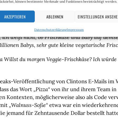
sischen Keks“
vorzuziehen sei:
„
Niemand anders k
ückziehst, können bestimmte Merkmale und Funktionen beeinträchtigt werden.
AKZEPTIEREN
ABLEHNEN
EINSTELLUNGEN ANSEH
Schriftverkehr
liest sich so
:
Datenschutzerklärung
Impressum
, ich weiß nicht, ob Frischkäse und Baby auf dems
Millionen Babys, sehr gute kleine vegetarische Fris
a Willst du morgen Veggie-Frischkäse? Ich würde i
Leaks-Veröffentlichung von Clintons E-Mails im
, dass das Wort
„Pizza“
von ihr und ihrem Team in
en Kontexten, möglicherweise also als Code ve
 mit
„Walnuss-Soße“
etwa war ein wiederkehren
die jemand für Zehntausende Dollar bestellt hatt