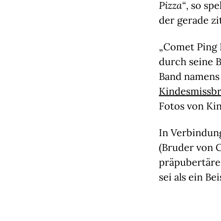
Pizza“
, so sp
der gerade zi
„Comet Ping P
durch seine B
Band namens 
Kindesmissbr
Fotos von Ki
In Verbindung
(Bruder von 
präpubertäre
sei als ein Be