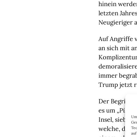
hinein werden
letzten Jahre
Neugieriger 
Auf Angriffe 
an sich mit 
Komplizentum
demoralisiere
immer begrabe
Trump jetzt r
Der Begriff
„P
es um
„Pizza-
Um 
Insel, sieben
Ger
welche, den 
Tec
auf