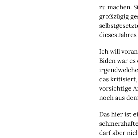
zu machen. St
großzügig ge
selbstgesetz
dieses Jahres
Ich will vora
Biden war es 
irgendwelche
das kritisier
vorsichtige A
noch aus dem
Das hier ist 
schmerzhafte
darf aber nic