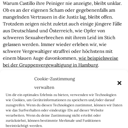
Warum Castillo ihre Peiniger nie anzeigte, bleibt unklar.
Ob es an der eigenen Scham oder gegebenenfalls am
mangelnden Vertrauen in die Justiz lag, bleibt offen.
Trotzdem zeigen nicht zuletzt auch einige jüngere Fälle
aus Deutschland und Österreich, wie Opfer von
schweren Sexualverbrechen mit ihrem Leid im Stich
gelassen werden. Immer wieder erleben wir, wie
schwere Vergewaltiger straffrei oder höchstens mit
einem blauen Auge davonkommen,
wie beispielsweise
bei der Gruppenvergewaltigung in Hamburg
.
Die Frauen sind schwer traumatisiert und werden
Cookie-Zustimmung
verhöhnt und im Stich gelassen. Dass Noelia nun büßt
verwalten
für Verbrechen, denen sie zum Opfer fiel, ist an
Um dir ein optimales Erlebnis zu bieten, verwenden wir Technologien
Ungeheuerlichkeit nicht zu überbieten. Wir brauchen
wie Cookies, um Geräteinformationen zu speichern und/oder darauf
keine Staaten, die den Freitod als „gnädigen Ausweg“
zuzugreifen. Wenn du diesen Technologien zustimmst, können wir Daten
wie das Surfverhalten oder eindeutige IDs auf dieser Website
zelebrieren, sondern Staaten, die ihre Bürger vor
verarbeiten. Wenn du deine Zustimmung nicht erteilst oder
schweren Verbrechen schützen und Täter hinlänglich
zurückziehst, können bestimmte Merkmale und Funktionen
bestrafen.
beeinträchtigt werden.