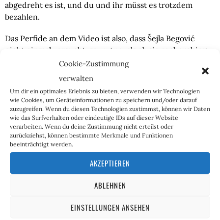
abgedreht es ist, und du und ihr müsst es trotzdem
bezahlen.
Das Perfide an dem Video ist also, dass Šejla Begović
nicht einmal versucht, so zu tun, als ob sie recherchiert
hätte oder etwas enthüllen will, sondern dass sie bewusst
Cookie-Zustimmung
ein Dissvideo gegen mich macht, um anderen auf
verwalten
herablassende Art und Weise zu erklären, warum sie
Um dir ein optimales Erlebnis zu bieten, verwenden wir Technologien
mich „scheiße“ finden sollen. Das Ganze, ohne auf meine
wie Cookies, um Geräteinformationen zu speichern und/oder darauf
Inhalte einzugehen, ohne einzuräumen, dass es vielleicht
zuzugreifen. Wenn du diesen Technologien zustimmst, können wir Daten
wie das Surfverhalten oder eindeutige IDs auf dieser Website
einen Grund gibt, warum immer mehr junge Frauen
verarbeiten. Wenn du deine Zustimmung nicht erteilst oder
inzwischen lieber die Nähe zu rechten Frauen suchen
zurückziehst, können bestimmte Merkmale und Funktionen
als zu arrogant wirkenden, Problem-Pony tragenden,
beeinträchtigt werden.
linken Frauen wie ihr.
AKZEPTIEREN
Und ja, liebe Šejla und liebes Funk-Team, genau ihr seid
ABLEHNEN
es, die Leute „rechtsextrem“ machen, indem ihr die
Sorgen eurer GEZ-Finanziers nicht nur ignoriert,
EINSTELLUNGEN ANSEHEN
sondern gar ins Lächerliche zieht und im Wirrwarr mit