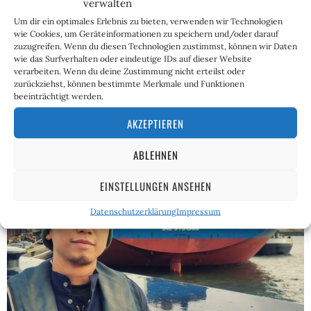
verwalten
Sprechen wir über Toleranz
Um dir ein optimales Erlebnis zu bieten, verwenden wir Technologien
wie Cookies, um Geräteinformationen zu speichern und/oder darauf
20. Februar 2023
Jonathan Stumpf
zuzugreifen. Wenn du diesen Technologien zustimmst, können wir Daten
wie das Surfverhalten oder eindeutige IDs auf dieser Website
Diesen Artikel möchte ich seit vielen Jahren schreiben,
verarbeiten. Wenn du deine Zustimmung nicht erteilst oder
aber immer hatte etwas Tagesaktuelles Vorrang, sodass
zurückziehst, können bestimmte Merkmale und Funktionen
ich ihn wieder und wieder auf die lange Bank…
beeinträchtigt werden.
AKZEPTIEREN
ABLEHNEN
EINSTELLUNGEN ANSEHEN
Datenschutzerklärung
Impressum