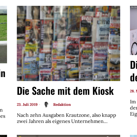
D
in
d
Die Sache mit dem Kiosk
28.
Im
23. Juli 2019
Redaktion
de
en
Ei
Nach zehn Ausgaben Krautzone, also knapp
 es
zwei Jahren als eigenes Unternehmen…