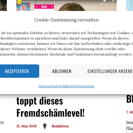
Cookie-Zustimmung verwalten
dir ein optimales Erlebnis zu bieten, verwenden wir Technologien wie Cookies,
äteinformationen zu speichern und/oder darauf zuzugreifen. Wenn du diesen
hnologien zustimmst, können wir Daten wie das Surfverhalten oder eindeutige 
 dieser Website verarbeiten. Wenn du deine Zustimmung nicht erteilst oder
ückziehst, können bestimmte Merkmale und Funktionen beeinträchtigt werden.
FDP-Svenja und die
I
AKZEPTIEREN
ABLEHNEN
EINSTELLUNGEN ANSEH
Briefwahl – nicht mal
he
R
Heiko Mass in Lederjacke
Datenschutzerklärung
Impressum
B
toppt dieses
Fremdschämlevel!
7. M
en
Im
21. Mai 2019
Redaktion
fl