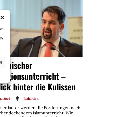
 um
IDs
slamischer
EN
eligionsunterricht –
lick hinter die Kulissen
ai 2019
Redaktion
mer lauter werden die Forderungen nach
ächendeckendem Islamunterricht. Wir