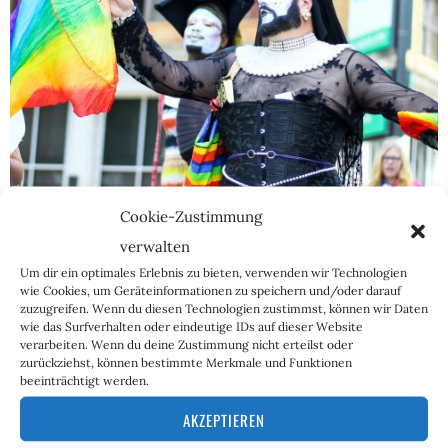
Cookie-Zustimmung
verwalten
Um dir ein optimales Erlebnis zu bieten, verwenden wir Technologien
Drag-Shows für Kinder – Gehirnwäsche, so
wie Cookies, um Geräteinformationen zu speichern und/oder darauf
subtil wie eine Atombombe
zuzugreifen. Wenn du diesen Technologien zustimmst, können wir Daten
wie das Surfverhalten oder eindeutige IDs auf dieser Website
verarbeiten. Wenn du deine Zustimmung nicht erteilst oder
16. März 2023
Marikka Wiemann
zurückziehst, können bestimmte Merkmale und Funktionen
Mittlerweile müsste wohl jedem das Wort „Drag Queen“
beeinträchtigt werden.
ein Begriff sein – auch denen, die damit nicht
AKZEPTIEREN
konfrontiert werden wollen und die Tanz- und…