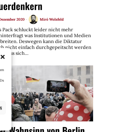
uerdenkern
 Dezember 2020
Miró Wolsfeld
s Pack schluckt leider nicht mehr
hinterfragt was Institutionen und Medien
rbreiten. Deswegen kann die Diktatur
ch nicht einfach durchgepeitscht werden
d muss sich…
 um
IDs
EN
er Wahnsinn von Berlin