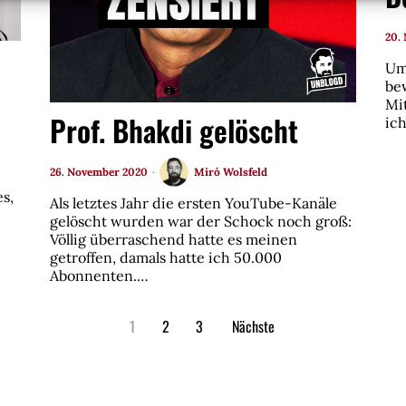
20.
Um
be
Mi
Prof. Bhakdi gelöscht
ic
26. November 2020
Miró Wolsfeld
s,
Als letztes Jahr die ersten YouTube-Kanäle
gelöscht wurden war der Schock noch groß:
Völlig überraschend hatte es meinen
getroffen, damals hatte ich 50.000
Abonnenten.…
1
2
3
Nächste