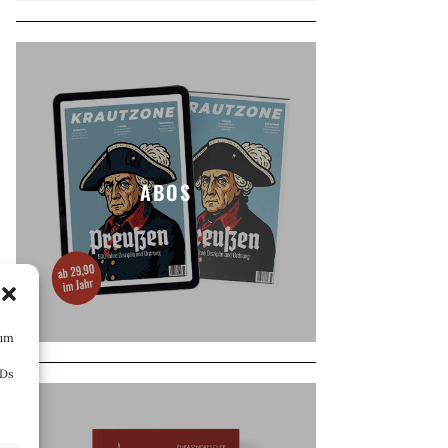
ABOS
 um
IDs