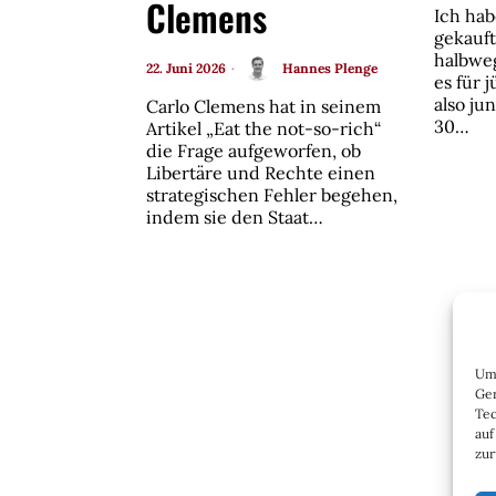
Clemens
Ich hab
gekauft
halbweg
22. Juni 2026
Hannes Plenge
es für 
also ju
Carlo Clemens hat in seinem
30…
Artikel „Eat the not-so-rich“
die Frage aufgeworfen, ob
Libertäre und Rechte einen
strategischen Fehler begehen,
indem sie den Staat…
Um 
Ger
Tec
auf
zur