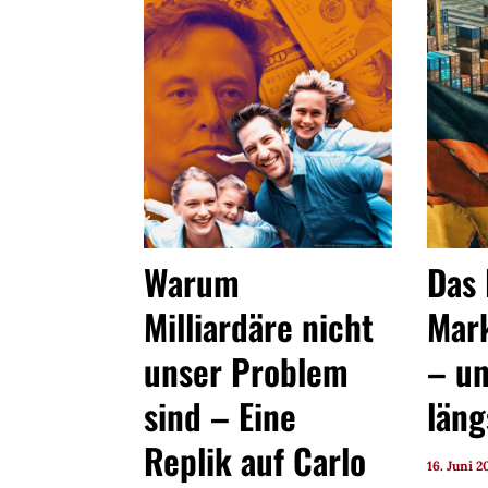
Warum
Das 
Milliardäre nicht
Mark
unser Problem
– u
sind – Eine
läng
Replik auf Carlo
16. Juni 2