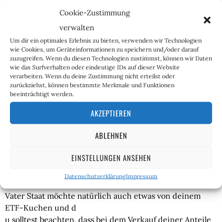
Markt nicht schlagen. Du hast aber die Möglichkeit ETFs
Cookie-Zustimmung
zu kaufen, die nicht bestimmte Indizes abbilden.
verwalten
Außerdem gibt es verschiedene Studien die zeigen, dass
Um dir ein optimales Erlebnis zu bieten, verwenden wir Technologien
langfristig deutlich weniger als zehn Prozent der aktiv
wie Cookies, um Geräteinformationen zu speichern und/oder darauf
verwalteten Fonds ihre Vergleichsmärkte schlagen. Die
zuzugreifen. Wenn du diesen Technologien zustimmst, können wir Daten
wie das Surfverhalten oder eindeutige IDs auf dieser Website
Wahrscheinlichkeit einer besseren Rendite ist also
verarbeiten. Wenn du deine Zustimmung nicht erteilst oder
gering. Außerdem: Hättest du zum Start des Dow Jones
zurückziehst, können bestimmte Merkmale und Funktionen
1896 1000 Dollar in den Index investiert, würdest du
beeinträchtigt werden.
heute ein kleines Vermögen von über einer halben
AKZEPTIEREN
Millionen Dollar besitzen (ohne Inflation). Das ist doch
eine ganz nette Rendite! Im langfristigen Durchschnitt
ABLEHNEN
bringen die meisten Indizes etwa zwischen sieben und
zehn Prozent Rendite (ohne Inflation).
EINSTELLUNGEN ANSEHEN
Das klingt gut! Muss ich denn noch irgendwas beachten?
Datenschutzerklärung
Impressum
Vater Staat möchte natürlich auch etwas von deinem
ETF-Kuchen und d
u solltest beachten, dass bei dem Verkauf deiner Anteile