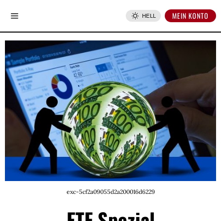
MEIN KONTO
HELL
exc-5cf2a09055d2a200016d6229
ETF Spezial