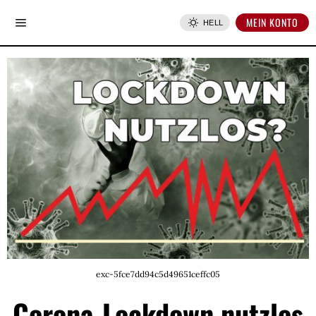
MEIN KONTO
HELL
exc-5fce7dd94c5d49651ceffc05
Corona-Lockdown nutzlos