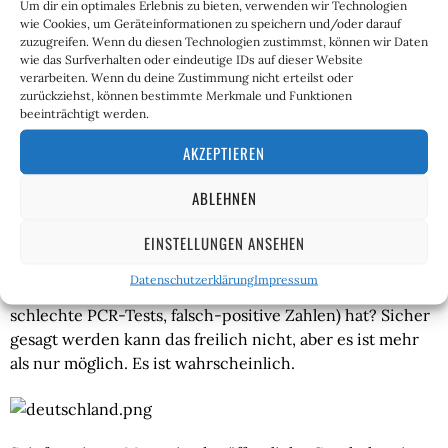
Um dir ein optimales Erlebnis zu bieten, verwenden wir Technologien
wie Cookies, um Geräteinformationen zu speichern und/oder darauf
Dass am deutschen Wesen bekanntlich die Welt genesen 
zuzugreifen. Wenn du diesen Technologien zustimmst, können wir Daten
soll, zeigt die hochnäsige Kritik an den freiheitlichen 
wie das Surfverhalten oder eindeutige IDs auf dieser Website
Schmuddelkindern Schweden und Schweiz. Gleichzeitig 
verarbeiten. Wenn du deine Zustimmung nicht erteilst oder
zurückziehst, können bestimmte Merkmale und Funktionen
ist ein “harter Lockdown” im Gespräch, wie 
beeinträchtigt werden.
regierungsnahe Medien verlautbaren lassen.
AKZEPTIEREN
Merkel wolle einen Schritt weitergehen. Warum? Weil 
die Infektionszahlen nicht sinken. Könnte es also, 
ABLEHNEN
womöglich, ganz vielleicht, eventuell sein, dass der 
EINSTELLUNGEN ANSEHEN
“Lockdown-Light” in Deutschland überhaupt keine 
Wirkung auf das komplexe Infektionsgeschehen 
Datenschutzerklärung
Impressum
(Kreuzreaktivität normale Grippe, mehr Testungen, 
schlechte PCR-Tests, falsch-positive Zahlen) hat? Sicher 
gesagt werden kann das freilich nicht, aber es ist mehr 
als nur möglich. Es ist wahrscheinlich.