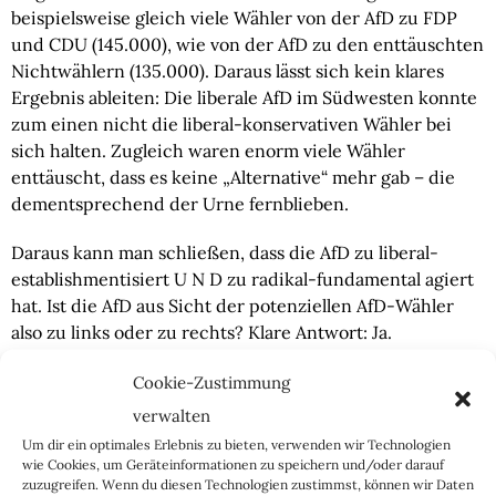
beispielsweise gleich viele Wähler von der AfD zu FDP 
und CDU (145.000), wie von der AfD zu den enttäuschten 
Nichtwählern (135.000). Daraus lässt sich kein klares 
Ergebnis ableiten: Die liberale AfD im Südwesten konnte 
zum einen nicht die liberal-konservativen Wähler bei 
sich halten. Zugleich waren enorm viele Wähler 
enttäuscht, dass es keine „Alternative“ mehr gab – die 
dementsprechend der Urne fernblieben.
Daraus kann man schließen, dass die AfD zu liberal-
establishmentisiert U N D zu radikal-fundamental agiert 
hat. Ist die AfD aus Sicht der potenziellen AfD-Wähler 
also zu links oder zu rechts? Klare Antwort: Ja.
Auch die Erklärung von Bundessprecher Jörg Meuthen 
Cookie-Zustimmung
ist ein zweischneidiges Schwert: 
„Die Wähler assoziieren 
verwalten
mit der AfD jetzt aufgrund der breiten Berichterstattung 
Um dir ein optimales Erlebnis zu bieten, verwenden wir Technologien
die Verfassungsschutzbeobachtung.“
 Die reine Aussage ist 
wie Cookies, um Geräteinformationen zu speichern und/oder darauf
zuzugreifen. Wenn du diesen Technologien zustimmst, können wir Daten
grundlegend korrekt und der Trick von Merkels 