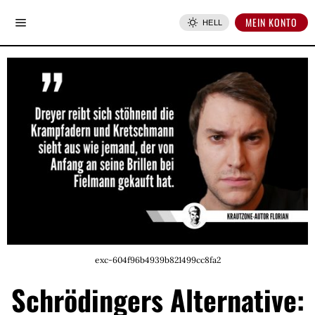
MEIN KONTO
HELL
exc-604f96b4939b821499cc8fa2
Schrödingers Alternative: