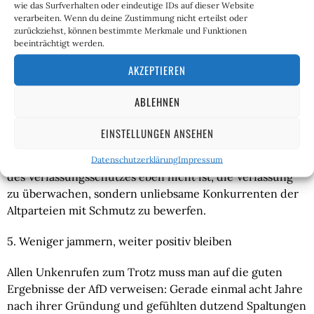
wie das Surfverhalten oder eindeutige IDs auf dieser Website
Schoßhund Haldenwang wird seinen Teil zum sinkenden 
verarbeiten. Wenn du deine Zustimmung nicht erteilst oder
Wahlergebnis beigetragen haben – was Meuthen aber 
zurückziehst, können bestimmte Merkmale und Funktionen
beeinträchtigt werden.
aus machtpolitischer Sicht impliziert und schon immer 
impliziert hat, ist, dass es bei frühzeitiger Mäßigung des 
AKZEPTIEREN
„Flügels“ und einer Dominanz „seines“ Kurses nie zu 
einer Verdachtsfallankündigung gekommen wäre.
ABLEHNEN
Dem ist zu widersprechen: Egal welchen Kurs die AfD 
EINSTELLUNGEN ANSEHEN
gefahren wäre, sie wäre immer mit Haldenwangs-
Institution in Berührung gekommen, weil die Aufgabe 
Datenschutzerklärung
Impressum
des Verfassungsschutzes eben nicht ist, die Verfassung 
zu überwachen, sondern unliebsame Konkurrenten der 
Altparteien mit Schmutz zu bewerfen.
5. Weniger jammern, weiter positiv bleiben
Allen Unkenrufen zum Trotz muss man auf die guten 
Ergebnisse der AfD verweisen: Gerade einmal acht Jahre 
nach ihrer Gründung und gefühlten dutzend Spaltungen 