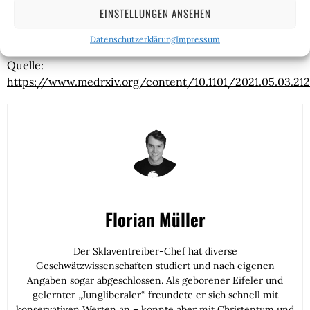
an Nicht-Risikopatienten, darunter auch Kinder und
EINSTELLUNGEN ANSEHEN
Jugendliche, deren Immunsystem noch im Aufbau
befindlich ist.
Datenschutzerklärung
Impressum
Quelle:
https://www.medrxiv.org/content/10.1101/2021.05.03.2125
Florian Müller
Der Sklaventreiber-Chef hat diverse
Geschwätzwissenschaften studiert und nach eigenen
Angaben sogar abgeschlossen. Als geborener Eifeler und
gelernter „Jungliberaler“ freundete er sich schnell mit
konservativen Werten an – konnte aber mit Christentum und