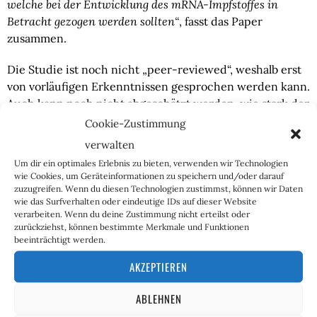
welche bei der Entwicklung des mRNA-Impfstoffes in
Betracht gezogen werden sollten“
, fasst das Paper
zusammen.
Die Studie ist noch nicht „peer-reviewed“, weshalb erst
von vorläufigen Erkenntnissen gesprochen werden kann.
Auch kann noch nicht abgeschätzt werden, wie stark der
mRNA-Impfstoff in die Immunantwort des Körpers
Cookie-Zustimmung
eingreift und welche Konsequenzen auftreten können.
verwalten
Um dir ein optimales Erlebnis zu bieten, verwenden wir Technologien
Zudem ist unklar, wie etwaige Langzeitwirkungen
wie Cookies, um Geräteinformationen zu speichern und/oder darauf
aussehen, ob sich die natürliche Immunantwort wieder
zuzugreifen. Wenn du diesen Technologien zustimmst, können wir Daten
normalisiert oder möglicherweise weiter variiert. Die
wie das Surfverhalten oder eindeutige IDs auf dieser Website
verarbeiten. Wenn du deine Zustimmung nicht erteilst oder
untersuchten Probanden wurden erst wenige Monate
zurückziehst, können bestimmte Merkmale und Funktionen
zuvor geimpft, weshalb man auch hier noch nicht von
beeinträchtigt werden.
einer Langzeitstudie sprechen kann.
AKZEPTIEREN
In Deutschland wurden insgesamt 40 Millionen
ABLEHNEN
BionTech-Impfdosen verabreicht, davon ein großer Teil