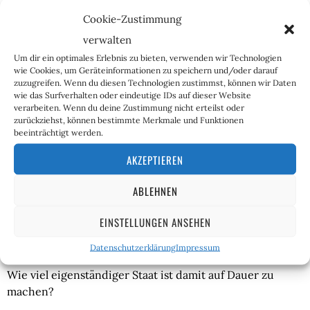
Westens weiter begünstigt. Man tritt zunehmend 
Cookie-Zustimmung
forscher auf, wie zuletzt die amerikanisch-chinesischen 
verwalten
Verhandlungen in Alaska 
gezeigt
 haben.
Um dir ein optimales Erlebnis zu bieten, verwenden wir Technologien
wie Cookies, um Geräteinformationen zu speichern und/oder darauf
Seit ihrer Gründung vor 72 Jahren war es für die 
zuzugreifen. Wenn du diesen Technologien zustimmst, können wir Daten
Aufnahme voller diplomatischer Beziehungen mit der 
wie das Surfverhalten oder eindeutige IDs auf dieser Website
verarbeiten. Wenn du deine Zustimmung nicht erteilst oder
kommunistischen Volksrepublik stets Voraussetzung, 
zurückziehst, können bestimmte Merkmale und Funktionen
diese mit Taiwan abzubrechen. Das alte Formosa hat 
beeinträchtigt werden.
dementsprechend international einen sehr schweren 
AKZEPTIEREN
Stand: gerade 15 kleine, meist arme Länder (Belize, 
Guatemala, Haiti, Honduras, die Marschall-Inseln, 
ABLEHNEN
Nicaragua, Nauru, Palau, Paraguay, St. Kitts und Nevis, St. 
Lucia, St. Vincent und die Grenadinen, Tuvalu sowie der 
EINSTELLUNGEN ANSEHEN
Vatikan) erkennen heutzutage Taiwans Souveränität 
noch an.
Datenschutzerklärung
Impressum
Wie viel eigenständiger Staat ist damit auf Dauer zu 
machen?