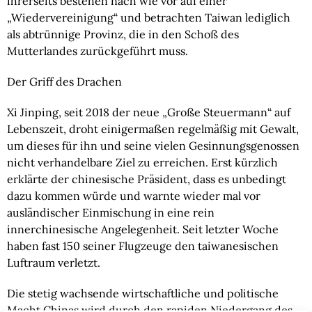
ihrerseits bestehen nach wie vor auf einer 
„Wiedervereinigung“ und betrachten Taiwan lediglich 
als abtrünnige Provinz, die in den Schoß des 
Mutterlandes zurückgeführt muss.
Der Griff des Drachen
Xi Jinping, seit 2018 der neue „Große Steuermann“ auf 
Lebenszeit, droht einigermaßen regelmäßig mit Gewalt, 
um dieses für ihn und seine vielen Gesinnungsgenossen 
nicht verhandelbare Ziel zu erreichen. Erst kürzlich 
erklärte der chinesische Präsident, dass es unbedingt 
dazu kommen würde und warnte wieder mal vor 
ausländischer Einmischung in eine rein 
innerchinesische Angelegenheit. Seit letzter Woche 
haben fast 150 seiner Flugzeuge den taiwanesischen 
Luftraum verletzt.
Die stetig wachsende wirtschaftliche und politische 
Macht Chinas wird durch den rapiden Niedergang des 