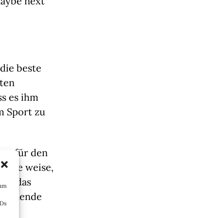
aybe next 
die beste 
ten 
s es ihm 
 Sport zu 
 – für den 
t sie weise, 
ch das 
 um
rfüllende 
IDs