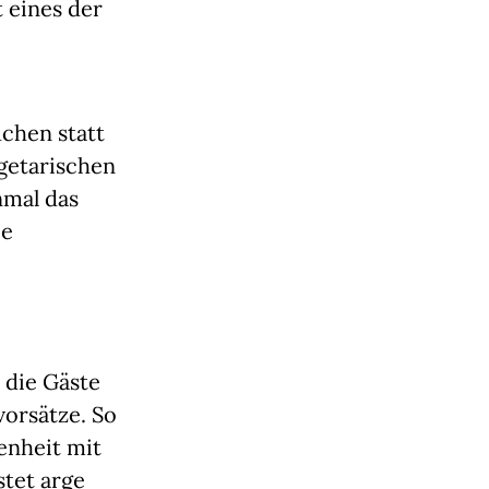
eines der 
hen statt 
getarischen 
mal das 
e 
die Gäste 
orsätze. So 
enheit mit 
tet arge 