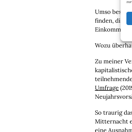
zur
Umso besser f
finden, die ä
Einkommen“, d
Wozu überhau
Zu meiner Ver
kapitalistisc
teilnehmende
Umfrage
 (20
Neujahrsvors
So traurig da
Mitternacht e
eine Ausnahme