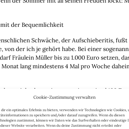
wenn der Sommer mit all seinen Freuden lockt: M
 mit der Bequemlichkeit
nschlichen Schwäche, der Aufschieberitis, fußt 
, von der ich je gehört habe. Bei einer sogenann
darf Fräulein Müller bis zu 1.000 Euro setzen, das
n Monat lang mindestens 4 Mal pro Woche daheim
chter nicht dumm ist, setzt sie maximal 100 Euro
Cookie-Zustimmung verwalten
ht sich! Und falls ihr die Wette misslingt, so mein
icht allzu sehr im Geldbeutel. Leider entpuppt si
dir ein optimales Erlebnis zu bieten, verwenden wir Technologien wie Cookies,
s eigene Durchhaltevermögen schnell als selbste
äteinformationen zu speichern und/oder darauf zuzugreifen. Wenn du diesen
hnologien zustimmst, können wir Daten wie das Surfverhalten oder eindeutige 
.
 dieser Website verarbeiten. Wenn du deine Zustimmung nicht erteilst oder