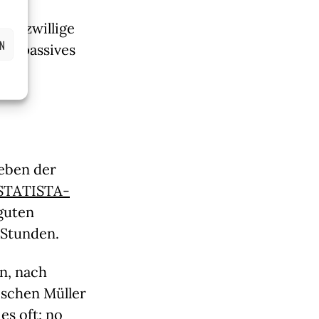
satzwillige 
EN
g „passives 
 
eben der 
STATISTA-
guten 
 Stunden.
n, nach 
schen Müller 
s oft: no 