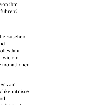
von ihm 
 führen?
herzusehen. 
nd 
lles Jahr 
 wie ein 
 monatlichen 
der vom 
chkenntnisse 
nd 