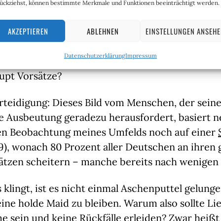
ückziehst, können bestimmte Merkmale und Funktionen beeinträchtigt werden.
ürs Wettbüro! Falls sich jeden Monat bloß 20 Ein
AKZEPTIEREN
ABLEHNEN
EINSTELLUNGEN ANSEH
hnlich denken, so generiert die Fitnesswette genu
ass es zum Leben reicht. Genial!
Datenschutzerklärung
Impressum
pt Vorsätze?
teidigung: Dieses Bild vom Menschen, der seine
he Ausbeutung geradezu herausfordert, basiert n
n Beobachtung meines Umfelds noch auf einer 
19), wonach 80 Prozent aller Deutschen an ihren 
ätzen scheitern – manche bereits nach wenigen
s klingt, ist es nicht einmal Aschenputtel gelunge
ine holde Maid zu bleiben. Warum also sollte Lie
 sein und keine Rückfälle erleiden? Zwar heißt e