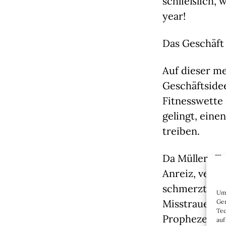
schließlich, 
year!
Das Geschäft
Auf dieser me
Geschäftsidee
Fitnesswette 
gelingt, eine
treiben.
Da Müllers To
Anreiz, verste
schmerzt es n
Um 
Misstrauen in
Ger
Tec
Prophezeiung
auf