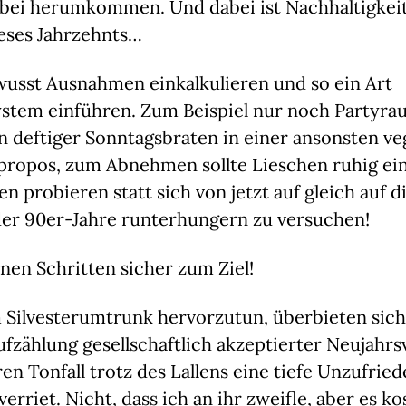
bei herumkommen. Und dabei ist Nachhaltigkeit 
ieses Jahrzehnts…
wusst Ausnahmen einkalkulieren und so ein Art 
stem einführen. Zum Beispiel nur noch Partyrauc
n deftiger Sonntagsbraten in einer ansonsten ve
propos, zum Abnehmen sollte Lieschen ruhig ein
en probieren statt sich von jetzt auf gleich auf di
r 90er-Jahre runterhungern zu versuchen!
einen Schritten sicher zum Ziel!
Silvesterumtrunk hervorzutun, überbieten sich 
ufzählung gesellschaftlich akzeptierter Neujahrsv
ren Tonfall trotz des Lallens eine tiefe Unzufried
rriet. Nicht, dass ich an ihr zweifle, aber es kos