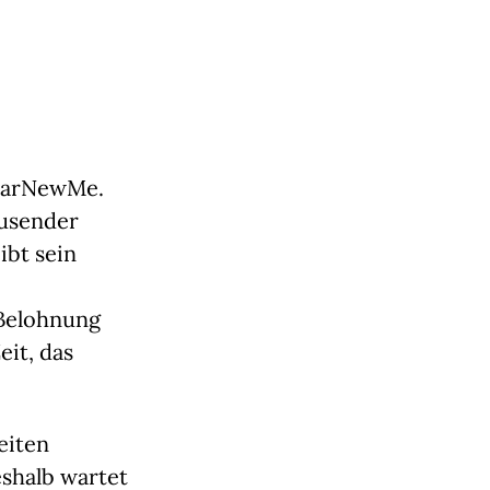
earNewMe. 
usender 
bt sein 
Belohnung 
it, das 
iten 
shalb wartet 