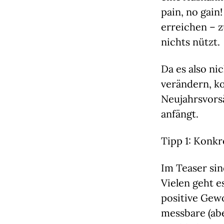
pain, no gain
erreichen – z
nichts nützt.
Da es also ni
verändern, ko
Neujahrsvorsä
anfängt.
Tipp 1: Konkr
Im Teaser sin
Vielen geht 
positive Gewo
messbare (abe