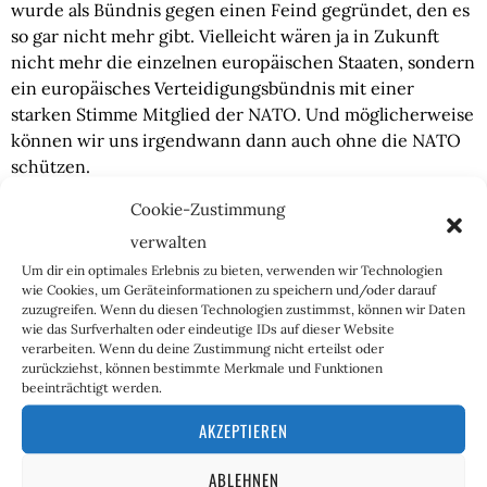
wurde als Bündnis gegen einen Feind gegründet, den es
so gar nicht mehr gibt. Vielleicht wären ja in Zukunft
nicht mehr die einzelnen europäischen Staaten, sondern
ein europäisches Verteidigungsbündnis mit einer
starken Stimme Mitglied der NATO. Und möglicherweise
können wir uns irgendwann dann auch ohne die NATO
schützen.
Den Ruf nach strategischer Autonomie Europas kommt
Cookie-Zustimmung
nicht nur vonseiten der politischen Rechten. Zahlreiche
verwalten
andere politische Lager berühren das Thema und
schlagen die unterschiedlichsten Lösungsansätze vor.
Um dir ein optimales Erlebnis zu bieten, verwenden wir Technologien
wie Cookies, um Geräteinformationen zu speichern und/oder darauf
Also wie könnte sich ein patriotischer Ansatz von von
zuzugreifen. Wenn du diesen Technologien zustimmst, können wir Daten
anderen politischen Kräfte abgrenzen?
wie das Surfverhalten oder eindeutige IDs auf dieser Website
verarbeiten. Wenn du deine Zustimmung nicht erteilst oder
zurückziehst, können bestimmte Merkmale und Funktionen
Die Antwort ist für viele schmerzhaft, aber simpel: Wir
beeinträchtigt werden.
dürfen nicht auf die EU setzen, was zwei Gründe hat:.
Erstens, verzichtete man auf Unterstützung
AKZEPTIEREN
Großbritanniens, neben Frankreich das militärisch
mächtigste Land Europas. Zweitens, ist die EU aufgrund
ABLEHNEN