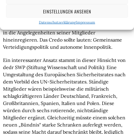
ihrer zahlreichen Konstruktionsfehlern geo- und
EINSTELLUNGEN ANSEHEN
sicherheitspolitisch nahezu handlungsunfähig. Ein
potenzielles Verteidigungsbündnis sollte sich auf die
Datenschutzerklärung
Impressum
wesentlichen Punkte beschränken und ansonsten nicht
in die Angelegenheiten seiner Mitglieder
hineinregieren. Das Credo sollte lauten: Gemeinsame
Verteidigungspolitik und autonome Innenpolitik.
Ein interessanter Ansatz stammt in dieser Hinsicht von
dedr SWP (Stiftung Wissenschaft und Politik): Eine
Umgestaltung des Europäischen Sicherheitsrates nach
dem Vorbild des UN-Sicherheitsrates. Ständige
Mitglieder wären beispielsweise die militärisch
schlagkräftigeren Länder Deutschland, Frankreich,
Großbritannien, Spanien, Italien und Polen. Diese
würden durch sechs rotierende, nichtständige
Mitglieder ergänzt. Gleichzeitig müsste einem solchen
neuen „Bündnis“ starke Schranken auferlegt werden,
sodass seine Macht darauf beschränkt bleibt, lediglich