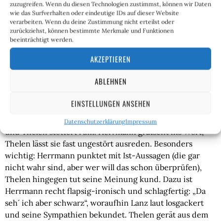
schlechthin. Dass ein Unternehmen aufzubauen und zu
zuzugreifen. Wenn du diesen Technologien zustimmst, können wir Daten
wie das Surfverhalten oder eindeutige IDs auf dieser Website
verwalten, eine größere Leistung ist, als in der „taz“-
verarbeiten. Wenn du deine Zustimmung nicht erteilst oder
Redaktion zu sitzen, sei mal dahingestellt. Im Falle
zurückziehst, können bestimmte Merkmale und Funktionen
Thelens trifft es schlichtweg nicht zu, da er viele
beeinträchtigt werden.
erfolgreiche Unternehmen gegründet und geleitet hat.
AKZEPTIEREN
Dass bei jemandem, der in Dutzende Unternehmen
Streuinvestitionen betreibt, auch mal Luftnummern
ABLEHNEN
dabei sind, gehört genauso dazu wie Journalisten, die
einfach Blödsinn erzählen. Berufsrisiko.
EINSTELLUNGEN ANSEHEN
Zusammenfassung:
Herrmann zeigt sich schlagfertig,
Datenschutzerklärung
Impressum
und Thelen stottert rum. Herrmann grätscht ins Wort,
Thelen lässt sie fast ungestört ausreden. Besonders
wichtig: Herrmann punktet mit Ist-Aussagen (die gar
nicht wahr sind, aber wer will das schon überprüfen),
Thelen hingegen tut seine Meinung kund. Dazu ist
Herrmann recht flapsig-ironisch und schlagfertig: „Da
seh´ ich aber schwarz“, woraufhin Lanz laut losgackert
und seine Sympathien bekundet. Thelen gerät aus dem