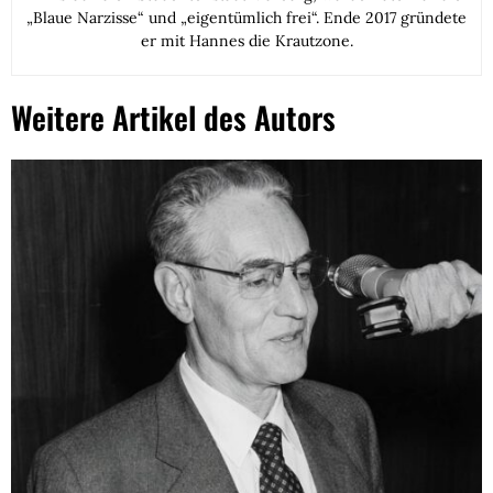
„Blaue Narzisse“ und „eigentümlich frei“. Ende 2017 gründete
er mit Hannes die Krautzone.
Weitere Artikel des Autors