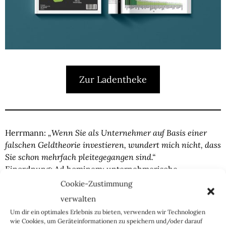
Zur Ladentheke
Herrmann:
„Wenn Sie als Unternehmer auf Basis einer
falschen Geldtheorie investieren, wundert mich nicht, dass
Sie schon mehrfach pleitegegangen sind.“
Einordnung:
Ad hominem; unternehmerische
Entscheidungen haben wenig mit der
Cookie-Zustimmung
Geldmengenpolitik zu tun. Zum Abschluss ihrer
verwalten
Argumentation zielt Herrmann bewusst auf Thelen selbst.
Um dir ein optimales Erlebnis zu bieten, verwenden wir Technologien
Der Vorwurf „pleitegegangen“ ist der Vorwurf
wie Cookies, um Geräteinformationen zu speichern und/oder darauf