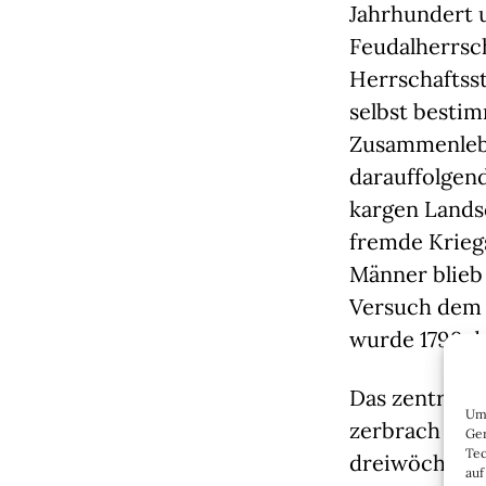
Jahrhundert 
Feudalherrsch
Herrschaftss
selbst besti
Zusammenlebe
darauffolgen
kargen Landsc
fremde Krieg
Männer blieb 
Versuch dem G
wurde 1798 
Das zentralis
Um 
zerbrach alle
Ger
Tec
dreiwöchigen
auf