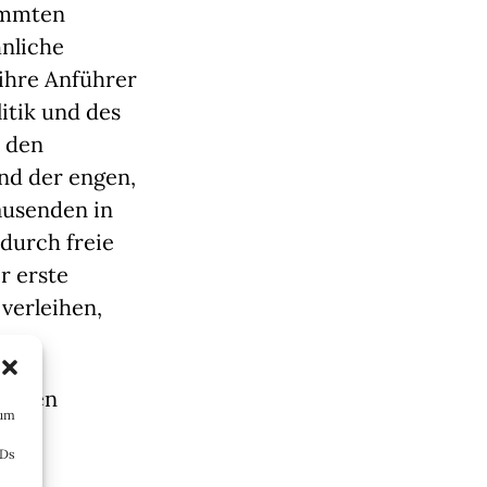
immten
hnliche
ihre Anführer
itik und des
n den
nd der engen,
ausenden in
durch freie
r erste
verleihen,
Korsen
 um
einem
IDs
en