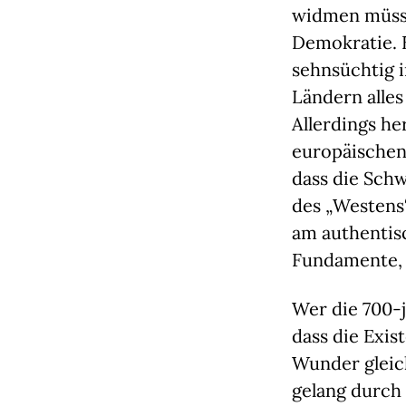
widmen müsse
Demokratie. E
sehnsüchtig i
Ländern alle
Allerdings her
europäischen 
dass die Sch
des „Westens“
am authentisc
Fundamente, d
Wer die 700-j
dass die Exis
Wunder gleic
gelang durch 