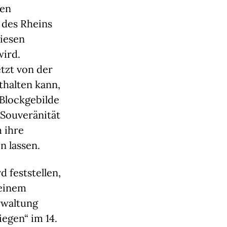
ten
 des Rheins
diesen
wird.
etzt von der
thalten kann,
Blockgebilde
 Souveränität
m ihre
en lassen.
 feststellen,
 einem
rwaltung
egen“ im 14.