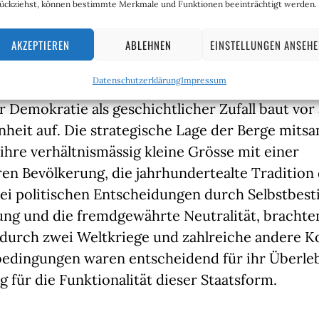
en Bundesstaat, der bis heute existent ist. Die
ückziehst, können bestimmte Merkmale und Funktionen beeinträchtigt werden.
e, bewaffnete Neutralität» wurde den Schweize
AKZEPTIEREN
ABLEHNEN
EINSTELLUNGEN ANSEH
ess von den Siegermächten verliehen, die einen
hen Staatengebilde begrüssten.
Datenschutzerklärung
Impressum
 Demokratie als geschichtlicher Zufall baut vor 
heit auf. Die strategische Lage der Berge mits
ihre verhältnismässig kleine Grösse mit einer
en Bevölkerung, die jahrhundertealte Tradition
ei politischen Entscheidungen durch Selbstbe
ung und die fremdgewährte Neutralität, brachte
durch zwei Weltkriege und zahlreiche andere Ko
edingungen waren entscheidend für ihr Überle
 für die Funktionalität dieser Staatsform.