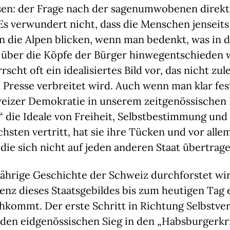
n: der Frage nach der sagenumwobenen direk
s verwundert nicht, dass die Menschen jenseits
n die Alpen blicken, wenn man bedenkt, was in 
s über die Köpfe der Bürger hinwegentschieden 
rscht oft ein idealisiertes Bild vor, das nicht zul
Presse verbreitet wird. Auch wenn man klar fes
weizer Demokratie in unserem zeitgenössischen 
 die Ideale von Freiheit, Selbstbestimmung und
hsten vertritt, hat sie ihre Tücken und vor alle
ie sich nicht auf jeden anderen Staat übertrag
ährige Geschichte der Schweiz durchforstet wird
tenz dieses Staatsgebildes bis zum heutigen Tag
hkommt. Der erste Schritt in Richtung Selbstve
den eidgenössischen Sieg in den „Habsburgerkri