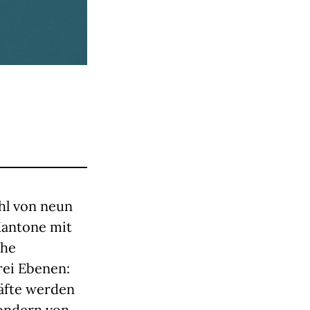
hl von neun
 Kantone mit
che
rei Ebenen:
äfte werden
sondern von