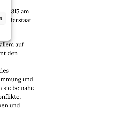
rn 1815 am
EN
 Pufferstaat
allem auf
amt den
 des
stimmung und
n sie beinahe
nflikte.
ben und