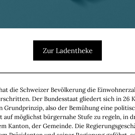
Zur Ladentheke
 hat die Schweizer Bevölkerung die Einwohnerza
rschritten. Der Bundesstaat gliedert sich in 26
n Grundprinzip, also der Bemühung eine politis
 auf möglichst bürgernahe Stufe zu regeln, in d
m Kanton, der Gemeinde. Die Regierungsgesch
nem Präsidenten und seiner Regierung geführt, 