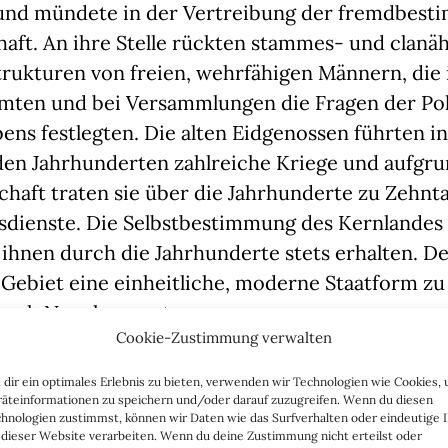
und mündete in der Vertreibung der fremdbest
aft. An ihre Stelle rückten stammes- und clanä
trukturen von freien, wehrfähigen Männern, die 
mmten und bei Versammlungen die Fragen der Pol
ns festlegten. Die alten Eidgenossen führten i
den Jahrhunderten zahlreiche Kriege und aufgru
haft traten sie über die Jahrhunderte zu Zehnt
sdienste. Die Selbstbestimmung des Kernlandes 
ihnen durch die Jahrhunderte stets erhalten. De
ebiet eine einheitliche, moderne Staatform zu 
durch Napoleon unternommen.
Cookie-Zustimmung verwalten
tische Projekt der «helvetischen Republik» des 
dir ein optimales Erlebnis zu bieten, verwenden wir Technologien wie Cookies,
rdings bereits nach fünf Jahren und 1848, nach 
äteinformationen zu speichern und/oder darauf zuzugreifen. Wenn du diesen
hnologien zustimmst, können wir Daten wie das Surfverhalten oder eindeutige 
 Bürgerkrieg, gründeten die Schweizer selbst d
 dieser Website verarbeiten. Wenn du deine Zustimmung nicht erteilst oder