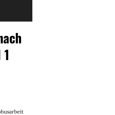
nach
l 1
phusarbeit