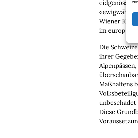
eidgenössisch
zur
«ewigwährend
Wiener Kongr
im europäisc
Die Schweizer
ihrer Gegeben
Alpenpässen, 
überschaubar
Maßhaltens b
Volksbeteilig
unbeschadet 
Diese Grundb
Voraussetzung