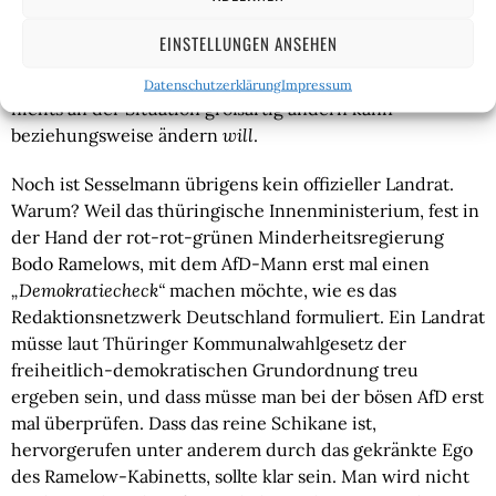
Jahren verraten hat? Und natürlich trägt auch die
Regierung Scholz zur Stimmung im Lande bei, da hat die
EINSTELLUNGEN ANSEHEN
CDU recht, nur scheint das Wahlvolk langsam zu spüren,
dass Merz, trotz aller
„Pascha“
-Tiraden in den Talkshows,
Datenschutzerklärung
Impressum
nichts an der Situation großartig ändern kann
beziehungsweise ändern
will
.
Noch ist Sesselmann übrigens kein offizieller Landrat.
Warum? Weil das thüringische Innenministerium, fest in
der Hand der rot-rot-grünen Minderheitsregierung
Bodo Ramelows, mit dem AfD-Mann erst mal einen
„Demokratiecheck“
machen möchte, wie es das
Redaktionsnetzwerk Deutschland formuliert. Ein Landrat
müsse laut Thüringer Kommunalwahlgesetz der
freiheitlich-demokratischen Grundordnung treu
ergeben sein, und dass müsse man bei der bösen AfD erst
mal überprüfen. Dass das reine Schikane ist,
hervorgerufen unter anderem durch das gekränkte Ego
des Ramelow-Kabinetts, sollte klar sein. Man wird nicht