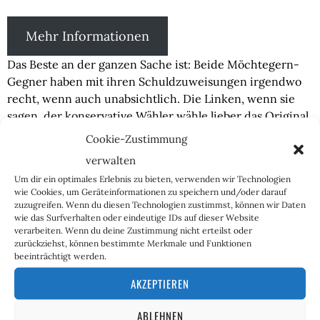
Mehr Informationen
Das Beste an der ganzen Sache ist: Beide Möchtegern-
Gegner haben mit ihren Schuldzuweisungen irgendwo
recht, wenn auch unabsichtlich. Die Linken, wenn sie
sagen, der konservative Wähler wähle lieber das Original,
die AfD, als die Merz-CDU: Es stimmt, einige aus dem
Cookie-Zustimmung
Volk spüren sehr wohl, dass die CDU die ganze harte
verwalten
Kante gegen Migration, Gendern und anderen linken
Um dir ein optimales Erlebnis zu bieten, verwenden wir Technologien
Wahn nur vorspielt, um verzweifelt ein paar Stimmen
wie Cookies, um Geräteinformationen zu speichern und/oder darauf
abzugreifen. Man scheint doch nicht vergessen zu
zuzugreifen. Wenn du diesen Technologien zustimmst, können wir Daten
haben, wer die Politik vor 2021/22 nicht nur
wie das Surfverhalten oder eindeutige IDs auf dieser Website
verarbeiten. Wenn du deine Zustimmung nicht erteilst oder
mitgetragen, sondern auch angeführt hat und wer dies
zurückziehst, können bestimmte Merkmale und Funktionen
auf Landesebene immer noch tut. Wenn ich also das
beeinträchtigt werden.
Land in konservativer Hinsicht ändern möchte, wieso
AKZEPTIEREN
sollte ich jene Partei wählen, die jeden einzelnen ihrer
konservativen Standpunkte in den letzten 10 bis 15
ABLEHNEN