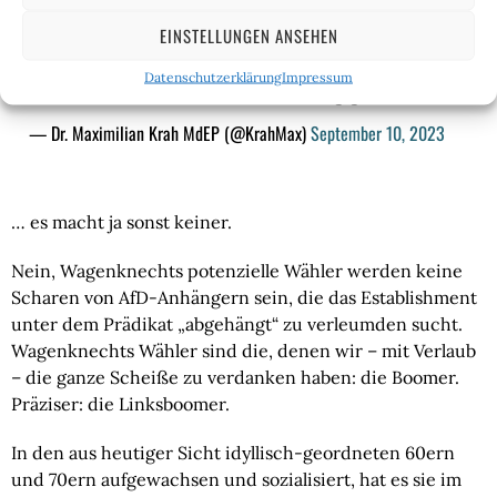
Ob
#Wagenknecht
Erfolg hat oder nicht, hängt davon ab, wie es
EINSTELLUNGEN ANSEHEN
uns gelingt, sie argumentativ zu stellen. Mit anti-DDR-Rhetorik und
Vulgärliberalismus sicher nicht. Wir müssen unseren solidarischen
Datenschutzerklärung
Impressum
Patriotismus ihrem altlinken Staatsdenken entgegensetzen.
— Dr. Maximilian Krah MdEP (@KrahMax)
September 10, 2023
… es macht ja sonst keiner.
Nein, Wagenknechts potenzielle Wähler werden keine
Scharen von AfD-Anhängern sein, die das Establishment
unter dem Prädikat „abgehängt“ zu verleumden sucht.
Wagenknechts Wähler sind die, denen wir – mit Verlaub
– die ganze Scheiße zu verdanken haben: die Boomer.
Präziser: die Linksboomer.
In den aus heutiger Sicht idyllisch-geordneten 60ern
und 70ern aufgewachsen und sozialisiert, hat es sie im