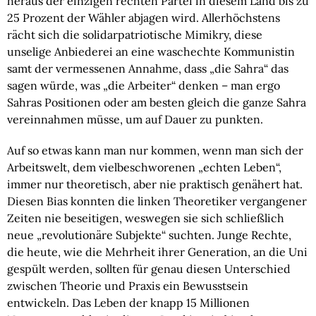
heraus der einzigen rechten Partei in diesem Land bis zu
25 Prozent der Wähler abjagen wird. Allerhöchstens
rächt sich die solidarpatriotische Mimikry, diese
unselige Anbiederei an eine waschechte Kommunistin
samt der vermessenen Annahme, dass „die Sahra“ das
sagen würde, was „die Arbeiter“ denken – man ergo
Sahras Positionen oder am besten gleich die ganze Sahra
vereinnahmen müsse, um auf Dauer zu punkten.
Auf so etwas kann man nur kommen, wenn man sich der
Arbeitswelt, dem vielbeschworenen „echten Leben“,
immer nur theoretisch, aber nie praktisch genähert hat.
Diesen Bias konnten die linken Theoretiker vergangener
Zeiten nie beseitigen, weswegen sie sich schließlich
neue „revolutionäre Subjekte“ suchten. Junge Rechte,
die heute, wie die Mehrheit ihrer Generation, an die Uni
gespült werden, sollten für genau diesen Unterschied
zwischen Theorie und Praxis ein Bewusstsein
entwickeln. Das Leben der knapp 15 Millionen