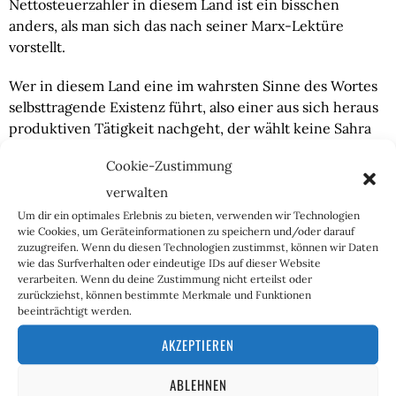
Nettosteuerzahler in diesem Land ist ein bisschen
anders, als man sich das nach seiner Marx-Lektüre
vorstellt.
Wer in diesem Land eine im wahrsten Sinne des Wortes
selbsttragende Existenz führt, also einer aus sich heraus
produktiven Tätigkeit nachgeht, der wählt keine Sahra
Wagenknecht. Der wählt sie nicht als Linke und der
Cookie-Zustimmung
wählt sie nicht als Rechte, denn er braucht nur einen
Blick auf seine Entgeltbescheinigung zu werfen, auf die
verwalten
Spalte mit dem Titel „Gesetzliche Abzüge“, um zu wissen,
Um dir ein optimales Erlebnis zu bieten, verwenden wir Technologien
wie Cookies, um Geräteinformationen zu speichern und/oder darauf
was hier los ist. Nichts radikalisiert dieser Tage mehr als
zuzugreifen. Wenn du diesen Technologien zustimmst, können wir Daten
das Wissen darüber, was mit den abgepressten Steuern
wie das Surfverhalten oder eindeutige IDs auf dieser Website
getrieben wird.
verarbeiten. Wenn du deine Zustimmung nicht erteilst oder
zurückziehst, können bestimmte Merkmale und Funktionen
beeinträchtigt werden.
Liberalismus kann dieser Tage also nicht vulgär genug
propagiert werden, denn…
AKZEPTIEREN
ABLEHNEN