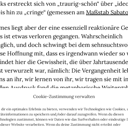
s erstreckt sich von „traurig-schön“ über „ide
bis hin zu „cringe“ (gemessen am
Maßstab Sabat
mes liegt aber der eine essenziell reaktionäre 
s ist etwas verloren gegangen. Wahrscheinlich
glich, und doch schwingt bei dem sehnsuchtsvol
ise Hoffnung mit, dass es irgendwann wieder so 
indet hier die Gewissheit, die über Jahrtausen
st verwurzelt war, nämlich: Die Vergangenheit leb
s an ihr, wir lernen von ihr, wir tragen sie mit i
ellen Ausdruck fand die metaphorische Weiterga
bfolge europäischer Baustile, die bis zur geistig
Cookie-Zustimmung verwalten
rsten Weltkriegs mehr Kontinuität als Bruch war.
dir ein optimales Erlebnis zu bieten, verwenden wir Technologien wie Cookies,
äteinformationen zu speichern und/oder darauf zuzugreifen. Wenn du diesen
 meinte mal sehr treffend, dass man beim Anbli
hnologien zustimmst, können wir Daten wie das Surfverhalten oder eindeutige 
 dieser Website verarbeiten. Wenn du deine Zustimmung nicht erteilst oder