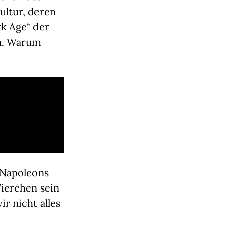
ultur, deren
rk Age“ der
n. Warum
 Napoleons
Tierchen sein
r nicht alles