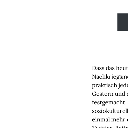
Dass das heut
Nachkriegsmo
praktisch je
Gestern und d
festgemacht.
soziokulturel
einmal mehr d
Twitter-Beit