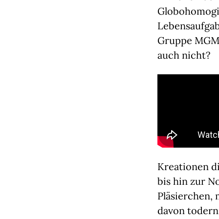
Globohomogig
Lebensaufgabe
Gruppe MGMT 
auch nicht?
Kreationen d
bis hin zur 
Pläsierchen,
davon todern