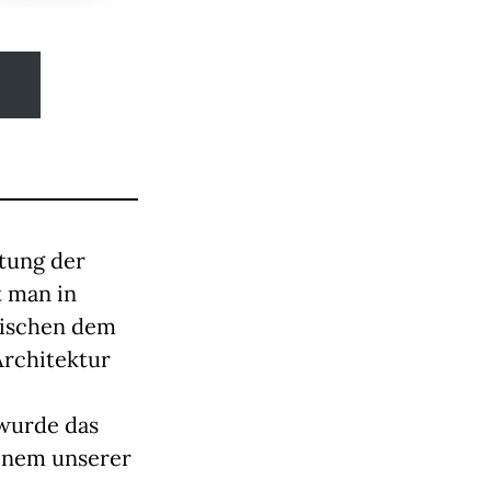
ttung der
t man in
wischen dem
Architektur
 wurde das
einem unserer