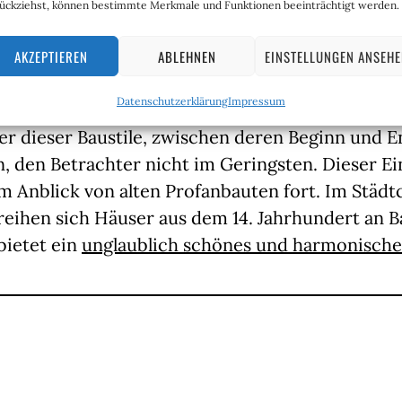
den Eindruck gewinnen könnte, dass Außerirdi
ückziehst, können bestimmte Merkmale und Funktionen beeinträchtigt werden.
ebhaber der Gotik bin ich versucht, ihm da recht
geht dieses Urteil die vielen stilistischen Abstu
AKZEPTIEREN
ABLEHNEN
EINSTELLUNGEN ANSEH
wischen der Romanik und der Gotik und wieder
Datenschutzerklärung
Impressum
 der Renaissance kaschieren. Vor allem aber stö
r dieser Baustile, zwischen deren Beginn und 
n, den Betrachter nicht im Geringsten. Dieser Ei
m Anblick von alten Profanbauten fort. Im Städt
reihen sich Häuser aus dem 14. Jahrhundert an 
 bietet ein
unglaublich schönes und harmonische