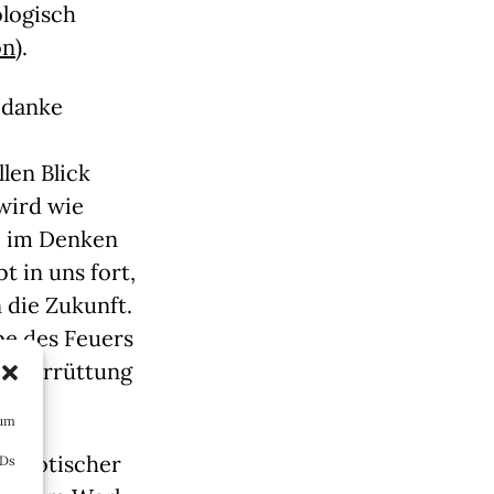
ologisch
on
).
Gedanke
len Blick
wird wie
de im Denken
t in uns fort,
n die Zukunft.
be des Feuers
en Zerrüttung
 um
ck gotischer
IDs