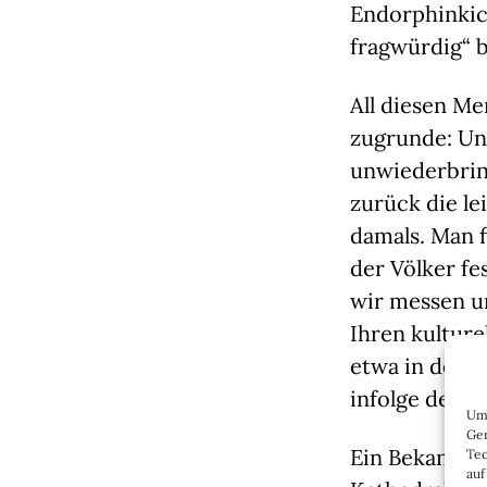
Endorphinkick
fragwürdig“ 
All diesen Me
zugrunde: Un
unwiederbrin
zurück die le
damals. Man f
der Völker fe
wir messen un
Ihren kultur
etwa in der A
infolge des E
Um 
Ger
Ein Bekannter
Tec
auf