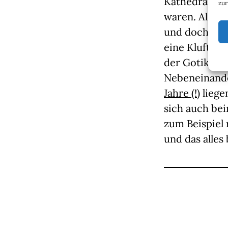
Kathedralen 
zur
waren. Als Li
und doch über
eine Kluft z
der Gotik und
Nebeneinande
Jahre (!)
liege
sich auch bei
zum Beispiel 
und das alles