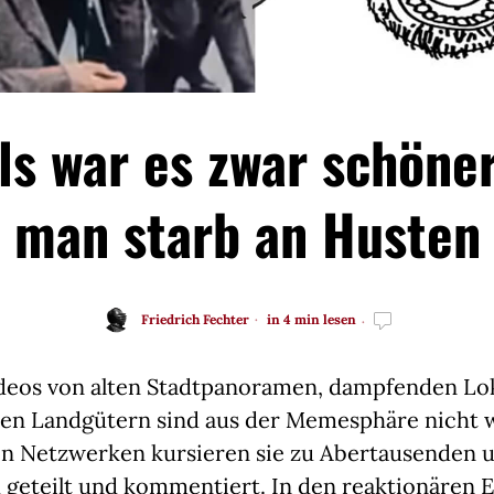
s war es zwar schöner
man starb an Husten
Friedrich Fechter
in 4 min lesen
ideos von alten Stadtpanoramen, dampfenden L
chen Landgütern sind aus der Memesphäre nicht
len Netzwerken kursieren sie zu Abertausenden
 geteilt und kommentiert. In den reaktionären 