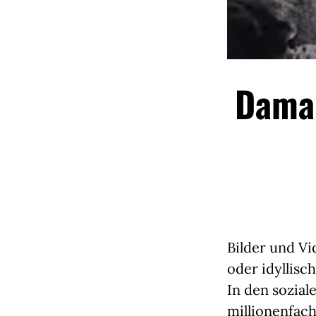
Damal
Bilder und V
oder idyllis
In den sozia
millionenfach