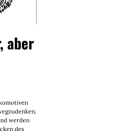
, aber
okomotiven
 wegzudenken.
 und werden
Ecken des