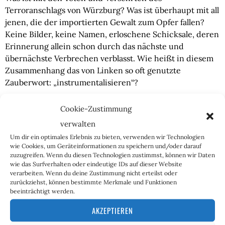
Terroranschlags von Würzburg? Was ist überhaupt mit all
jenen, die der importierten Gewalt zum Opfer fallen?
Keine Bilder, keine Namen, erloschene Schicksale, deren
Erinnerung allein schon durch das nächste und
übernächste Verbrechen verblasst. Wie heißt in diesem
Zusammenhang das von Linken so oft genutzte
Zauberwort: „instrumentalisieren“?
Jeder einzelne Politiker, jeder einzelne Medien-, Kultur-
Cookie-Zustimmung
oder Bildungsfunktionär, der den Wahnsinn der
verwalten
ungezügelten Masseneinwanderung unterstützt, trägt
Um dir ein optimales Erlebnis zu bieten, verwenden wir Technologien
die volle Schuld für jede einzelne Attacke auf unser
wie Cookies, um Geräteinformationen zu speichern und/oder darauf
Gemeinwesen. Das, und nicht ein Quäntchen weniger,
zuzugreifen. Wenn du diesen Technologien zustimmst, können wir Daten
ist die Anklage, die von der Opposition bei jeder
wie das Surfverhalten oder eindeutige IDs auf dieser Website
verarbeiten. Wenn du deine Zustimmung nicht erteilst oder
Gelegenheit vorgebracht werden muss. Es kann gar
zurückziehst, können bestimmte Merkmale und Funktionen
nicht genug instrumentaliert werden – wir haben uns in
beeinträchtigt werden.
einer Weise an solche Gewalttaten gewöhnt, die der
AKZEPTIEREN
dumpfen Betäubung von Bombenopfern gleichkommt.