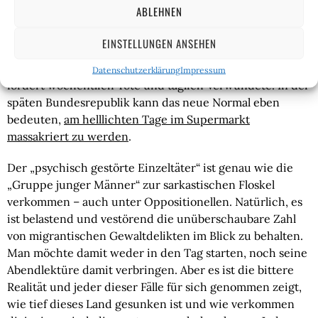
Taten wie jene in Würzburg sind seit 2015 so zahlreich
ABLEHNEN
geworden, das politisch-mediale Darüberhinwegsetzen
ist so eiskalt und eingespielt – man gerät schnell in die
EINSTELLUNGEN ANSEHEN
Situation, ebenfalls leichtfertig darüber
hinwegzuschreiten. Der „molekulare Bürgerkrieg“
Datenschutzerklärung
Impressum
fordert wöchentlich Tote und täglich Verwundete. In der
späten Bundesrepublik kann das neue Normal eben
bedeuten,
am helllichten Tage im Supermarkt
massakriert zu werden
.
Der „psychisch gestörte Einzeltäter“ ist genau wie die
„Gruppe junger Männer“ zur sarkastischen Floskel
verkommen – auch unter Oppositionellen. Natürlich, es
ist belastend und vestörend die unüberschaubare Zahl
von migrantischen Gewaltdelikten im Blick zu behalten.
Man möchte damit weder in den Tag starten, noch seine
Abendlektüre damit verbringen. Aber es ist die bittere
Realität und jeder dieser Fälle für sich genommen zeigt,
wie tief dieses Land gesunken ist und wie verkommen