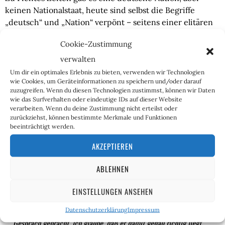
keinen Nationalstaat, heute sind selbst die Begriffe
„deutsch“ und „Nation“ verpönt – seitens einer elitären
Herrschaft, die das eigene Volk verachtet und es am
Cookie-Zustimmung
liebsten in der Utopie einer universellen Menschheit
auflösen möchte. De-Industrialisierung im Namen des
verwalten
Klimaschutzes, freie Geschlechterwahl als höchste Stufe
Um dir ein optimales Erlebnis zu bieten, verwenden wir Technologien
wie Cookies, um Geräteinformationen zu speichern und/oder darauf
der Selbstbestimmung sind die Boten eines sich
zuzugreifen. Wenn du diesen Technologien zustimmst, können wir Daten
abzeichnenden Niedergangs. Als einer der wenigen hat
wie das Surfverhalten oder eindeutige IDs auf dieser Website
Sigmar Gabriel die Zeichen der Zeit erkannt. Im August
verarbeiten. Wenn du deine Zustimmung nicht erteilst oder
zurückziehst, können bestimmte Merkmale und Funktionen
letzten Jahres ließ der einstige SPD-Chef und
beeinträchtigt werden.
Vizekanzler die Alarmglocken schrillen:
AKZEPTIEREN
„Wir sind an einem Punkt angekommen, an dem eine grundlegende
ABLEHNEN
Neuausrichtung fällig ist, nicht nur in der Sicherheits- und
Verteidigungspolitik, auch nicht nur in der Asyl- und
EINSTELLUNGEN ANSEHEN
Flüchtlingspolitik. Mein früherer Kabinettskollege Thomas de
Maizière von der CDU hat so etwas wie eine Staatsreform ins
Datenschutzerklärung
Impressum
Gespräch gebracht. Ich glaube, daß er damit genau richtig liegt.“