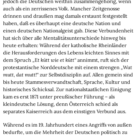
jedoch die Deutschen weithin zusammengehörig, wenn
auch als ein zerrissenes Volk. Mancher Zeitgenosse
drinnen und draußen mag damals erstaunt festgestellt
haben, daß es überhaupt eine deutsche Nation und
einen deutschen Nationalgeist gab. Diese Verbundenheit
hat sich über alle Mentalitätsunterschiede hinweg bis
heute erhalten: Während der katholische Rheinländer
die Herausforderungen des Lebens leichten Sinnes mit
dem Spruch
„Et kütt wie et kütt“
annimmt, ruft sich der
protestantische Norddeutsche mit einem strengen
„Wat
mutt, dat mutt!“
zur Selbstdisziplin auf. Allen gemein sind
bis heute Stammesverwandtschaft, Sprache, Kultur und
historisches Schicksal. Zur nationalstaatlichen Einigung
kam es erst 1871 unter preußischer Führung – als
kleindeutsche Lösung, denn Österreich schied als
separates Kaiserreich aus dem einstigen Verbund aus.
Während es im 19. Jahrhundert eines Angriffs von außen
bedurfte, um die Mehrheit der Deutschen politisch zu