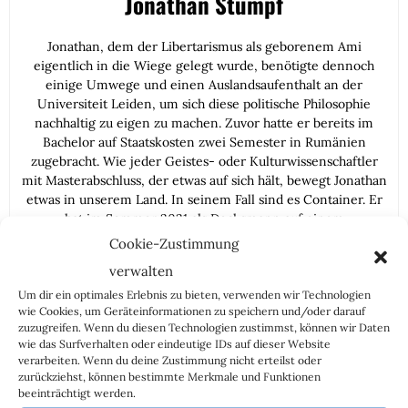
Jonathan Stumpf
Jonathan, dem der Libertarismus als geborenem Ami
eigentlich in die Wiege gelegt wurde, benötigte dennoch
einige Umwege und einen Auslandsaufenthalt an der
Universiteit Leiden, um sich diese politische Philosophie
nachhaltig zu eigen zu machen. Zuvor hatte er bereits im
Bachelor auf Staatskosten zwei Semester in Rumänien
zugebracht. Wie jeder Geistes- oder Kulturwissenschaftler
mit Masterabschluss, der etwas auf sich hält, bewegt Jonathan
etwas in unserem Land. In seinem Fall sind es Container. Er
hat im Sommer 2021 als Decksmann auf einem
Containerschiff angeheuert.
Cookie-Zustimmung
verwalten
Weitere Artikel des Autors
Um dir ein optimales Erlebnis zu bieten, verwenden wir Technologien
wie Cookies, um Geräteinformationen zu speichern und/oder darauf
zuzugreifen. Wenn du diesen Technologien zustimmst, können wir Daten
wie das Surfverhalten oder eindeutige IDs auf dieser Website
verarbeiten. Wenn du deine Zustimmung nicht erteilst oder
zurückziehst, können bestimmte Merkmale und Funktionen
beeinträchtigt werden.