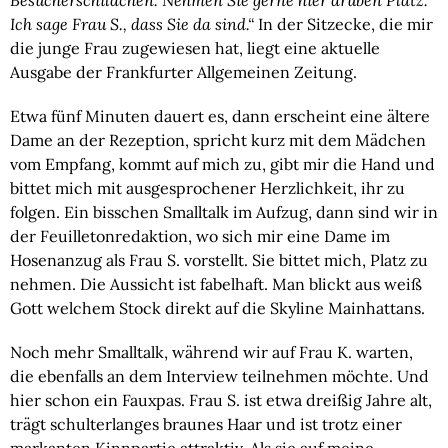
Besucherschildchen. Nehmen Sie gerne hier drüben Platz.
Ich sage Frau S., dass Sie da sind.“
In der Sitzecke, die mir
die junge Frau zugewiesen hat, liegt eine aktuelle
Ausgabe der Frankfurter Allgemeinen Zeitung.
Etwa fünf Minuten dauert es, dann erscheint eine ältere
Dame an der Rezeption, spricht kurz mit dem Mädchen
vom Empfang, kommt auf mich zu, gibt mir die Hand und
bittet mich mit ausgesprochener Herzlichkeit, ihr zu
folgen. Ein bisschen Smalltalk im Aufzug, dann sind wir in
der Feuilletonredaktion, wo sich mir eine Dame im
Hosenanzug als Frau S. vorstellt. Sie bittet mich, Platz zu
nehmen. Die Aussicht ist fabelhaft. Man blickt aus weiß
Gott welchem Stock direkt auf die Skyline Mainhattans.
Noch mehr Smalltalk, während wir auf Frau K. warten,
die ebenfalls an dem Interview teilnehmen möchte. Und
hier schon ein Fauxpas. Frau S. ist etwa dreißig Jahre alt,
trägt schulterlanges braunes Haar und ist trotz einer