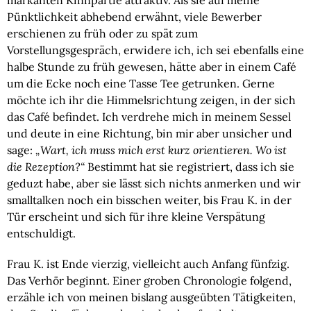
markanten Kinnpartie attraktiv. Als sie auf meine
Pünktlichkeit abhebend erwähnt, viele Bewerber
erschienen zu früh oder zu spät zum
Vorstellungsgespräch, erwidere ich, ich sei ebenfalls eine
halbe Stunde zu früh gewesen, hätte aber in einem Café
um die Ecke noch eine Tasse Tee getrunken. Gerne
möchte ich ihr die Himmelsrichtung zeigen, in der sich
das Café befindet. Ich verdrehe mich in meinem Sessel
und deute in eine Richtung, bin mir aber unsicher und
sage:
„Wart, ich muss mich erst kurz orientieren. Wo ist
die Rezeption?“
Bestimmt hat sie registriert, dass ich sie
geduzt habe, aber sie lässt sich nichts anmerken und wir
smalltalken noch ein bisschen weiter, bis Frau K. in der
Tür erscheint und sich für ihre kleine Verspätung
entschuldigt.
Frau K. ist Ende vierzig, vielleicht auch Anfang fünfzig.
Das Verhör beginnt. Einer groben Chronologie folgend,
erzähle ich von meinen bislang ausgeübten Tätigkeiten,