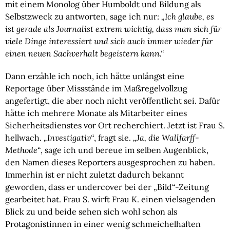
mit einem Monolog über Humboldt und Bildung als
Selbstzweck zu antworten, sage ich nur:
„Ich glaube, es
ist gerade als Journalist extrem wichtig, dass man sich für
viele Dinge interessiert und sich auch immer wieder für
einen neuen Sachverhalt begeistern kann.“
Dann erzähle ich noch, ich hätte unlängst eine
Reportage über Missstände im Maßregelvollzug
angefertigt, die aber noch nicht veröffentlicht sei. Dafür
hätte ich mehrere Monate als Mitarbeiter eines
Sicherheitsdienstes vor Ort recherchiert. Jetzt ist Frau S.
hellwach.
„Investigativ“
, fragt sie.
„Ja, die Wallfarff-
Methode“
, sage ich und bereue im selben Augenblick,
den Namen dieses Reporters ausgesprochen zu haben.
Immerhin ist er nicht zuletzt dadurch bekannt
geworden, dass er undercover bei der „Bild“-Zeitung
gearbeitet hat. Frau S. wirft Frau K. einen vielsagenden
Blick zu und beide sehen sich wohl schon als
Protagonistinnen in einer wenig schmeichelhaften