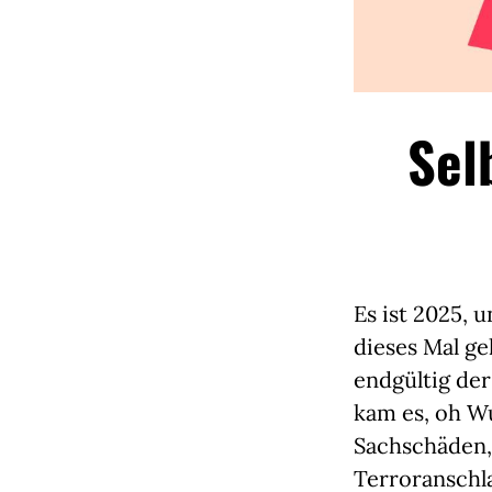
Sel
Es ist 2025, 
dieses Mal g
endgültig der
kam es, oh W
Sachschäden,
Terroranschl