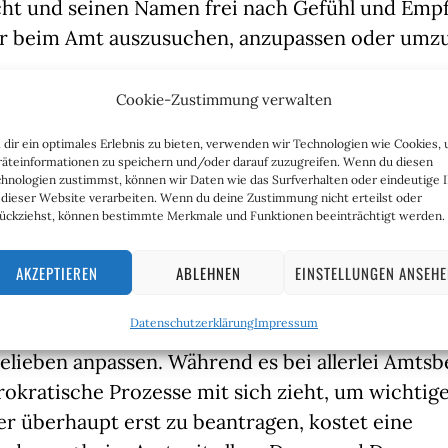
cht und seinen Namen frei nach Gefühl und Emp
hr beim Amt auszusuchen, anzupassen oder umz
e Dezember erfolgte dazu eine erste Bilanz: Dem
Cookie-Zustimmung verwalten
 der „Bild“-Zeitung
bis zum Stichtag am 10. Dez
dir ein optimales Erlebnis zu bieten, verwenden wir Technologien wie Cookies,
 einmal 40 Tagen, allein in den 30 größten Städ
äteinformationen zu speichern und/oder darauf zuzugreifen. Wenn du diesen
 4.361 Personen amtlich ihren Geschlechtseintra
hnologien zustimmst, können wir Daten wie das Surfverhalten oder eindeutige 
 dieser Website verarbeiten. Wenn du deine Zustimmung nicht erteilst oder
rchschnittlich fast 110 Geschlechtsänderungen p
ückziehst, können bestimmte Merkmale und Funktionen beeinträchtigt werden.
n sozialen Medien prahlen immer mehr selbster
encer damit, dass sie nun endlich ihren Namen u
AKZEPTIEREN
ABLEHNEN
EINSTELLUNGEN ANSEH
npassen konnten, und das eben auch in der Geb
Datenschutzerklärung
Impressum
alle wissen, lassen sich biologische Tatsachen J
elieben anpassen. Während es bei allerlei Amts
ürokratische Prozesse mit sich zieht, um wicht
r überhaupt erst zu beantragen, kostet eine