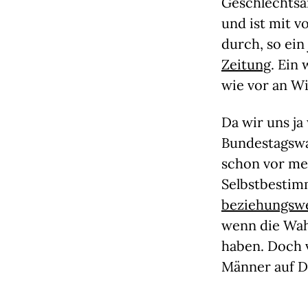
Geschlechtsä
und ist mit 
durch, so ein
Zeitung
. Ein
wie vor an Wi
Da wir uns j
Bundestagswa
schon vor me
Selbstbestim
beziehungswe
wenn die Wah
haben. Doch 
Männer auf D