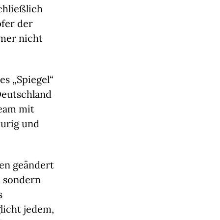
hließlich
fer der
mer nicht
es „Spiegel“
Deutschland
ream mit
aurig und
en geändert
, sondern
s
licht jedem,