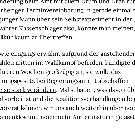
nderung beim Amt mit allem Drum und Dran run
vorheriger Terminvereinbarung in gerade einmal
 junger Mann über sein Selbstexperiment in der
 wahrer Kassenschlager also, könnte man meinen
llkür kaum zu übertreffen.
a wie eingangs erwähnt aufgrund der anstehende
hlen mitten im Wahlkampf befinden, kündigte d
hreren Wochen großzügig an, sie wolle das
mungsgesetz bei Regierungsantritt abschaffen
ise stark verändern
. Mal schauen, was davon übr
l vorbei ist und die Koalitionsverhandlungen b
vorerst können wir uns auch weiterhin über no
amenklos und noch mehr Ämteransturm gefass