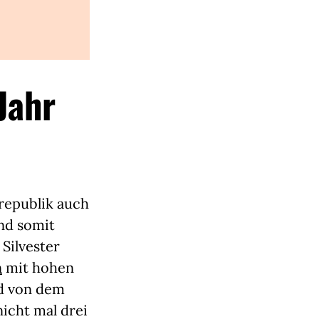
Jahr
srepublik auch
nd somit
Silvester
n
mit hohen
nd von dem
icht mal drei