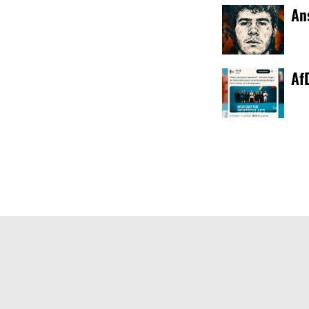
An
Af