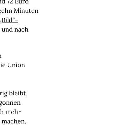
d 72 Euro
 zehn Minuten
„Bild“-
, und nach
n
ie Union
ig bleibt,
egonnen
ch mehr
t machen.