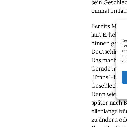
sein Geschle
einmal im Ja
Bereits Mitt
laut
Erhebung
Um 
binnen gerade
Ger
Deutschlands
Tec
auf
Das macht du
zur
Gerade in de
„Trans“-Influ
Geschlecht a
Denn wie wir 
später nach B
ellenlange b
zu ändern ode