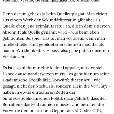
Screenshot:
Newsblog des Plagiatsgutachters Doz. Dr. Stefan Weber
Denn darum geht es ja beim Quellenplagiat: Man zitiert
aus einem Werk der Sekundärliteratur, gibt aber als
Quelle eben jene Primärliteratur an, die in dem zitierten
Abschnitt als Quelle genannt wird – wie beim eben
gebrachten Beispiel. Das tut man vor allem, wenn man
intellektueller und gebildeter erscheinen möchte, als
man in Wirklichkeit ist – passt also ganz gut zu unserem
Vizekanzler.
Es ist also nicht nur eine kleine Lappalie, mit der sich
Habeck auseinandersetzen muss – es geht hier um seine
akademische Kredibilität. Vorwürfe dieser Art – wie
gesagt, nicht der
Nachweis
, sondern allein die
Vorwürfe
–
haben in etwas ehrlicheren Zeiten der
bundesrepublikanischen Politik dazu geführt, dass der
Betroffene das Feld räumen musste. Und beträfen die
Vorwürfe den politischen Gegner aus AfD oder CDU,