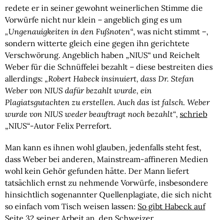
redete er in seiner gewohnt weinerlichen Stimme die
Vorwürfe nicht nur klein – angeblich ging es um
„Ungenauigkeiten in den Fußnoten“
, was nicht stimmt –,
sondern witterte gleich eine gegen ihn gerichtete
Verschwörung. Angeblich haben „NIUS“ und Reichelt
Weber für die Schnüffelei bezahlt – diese bestreiten dies
allerdings:
„Robert Habeck insinuiert, dass Dr. Stefan
Weber von NIUS dafür bezahlt wurde, ein
Plagiatsgutachten zu erstellen. Auch das ist falsch. Weber
wurde von NIUS weder beauftragt noch bezahlt“
,
schrieb
„NIUS“-Autor Felix Perrefort.
Man kann es ihnen wohl glauben, jedenfalls steht fest,
dass Weber bei anderen, Mainstream-affineren Medien
wohl kein Gehör gefunden hätte. Der Mann liefert
tatsächlich ernst zu nehmende Vorwürfe, insbesondere
hinsichtlich sogenannter Quellenplagiate, die sich nicht
so einfach vom Tisch weisen lassen:
So gibt Habeck auf
Seite 32 seiner Arbeit an
, den Schweizer