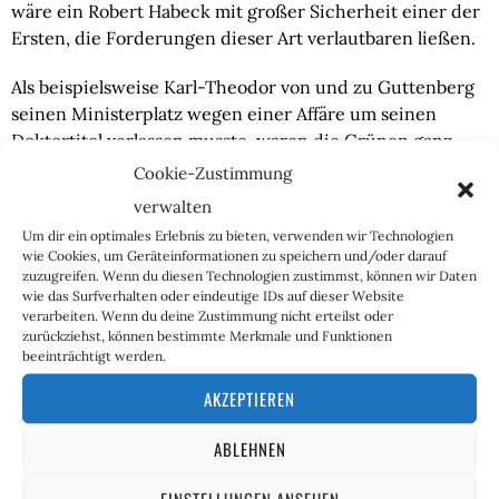
wäre ein Robert Habeck mit großer Sicherheit einer der
Ersten, die Forderungen dieser Art verlautbaren ließen.
Als beispielsweise Karl-Theodor von und zu Guttenberg
seinen Ministerplatz wegen einer Affäre um seinen
Doktortitel verlassen musste, waren die Grünen ganz
vorne damit dabei, ihn zum Rücktritt aufzufordern.
Cookie-Zustimmung
Übrigens, als wäre das nicht Hohn genug, hat Habeck
verwalten
darum gebeten, das Privatleben seiner Frau – denn auch
Um dir ein optimales Erlebnis zu bieten, verwenden wir Technologien
ihre Doktorarbeit scheint im Fokus Webers zu stehen –
wie Cookies, um Geräteinformationen zu speichern und/oder darauf
nicht medial zu beleuchten:
„Meine Frau kandidiert aber
zuzugreifen. Wenn du diesen Technologien zustimmst, können wir Daten
wie das Surfverhalten oder eindeutige IDs auf dieser Website
für kein politisches Mandat. Sie ist nicht Teil dieses
verarbeiten. Wenn du deine Zustimmung nicht erteilst oder
Wahlkampfs. Ich bitte darum, meine Familie rauszuhalten.“
zurückziehst, können bestimmte Merkmale und Funktionen
beeinträchtigt werden.
Das mag zwar sein, aber schließlich ist er selbst nicht
AKZEPTIEREN
zimperlich, das Privatleben von Leuten stören zu lassen,
wenn diese böse Worte im Internet über ihn schreiben.
ABLEHNEN
Mag sein, dass die Beleuchtung der wissenschaftlichen
Arbeit seiner Frau während des Wahlkampfes nicht die
EINSTELLUNGEN ANSEHEN