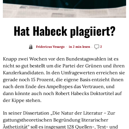
Hat Habeck plagiiert?
Fridericus Vesargo
in 2 min lesen
2
Knapp zwei Wochen vor den Bundestagswahlen ist es
nicht so gut bestellt um die Partei der Grünen und ihren
Kanzlerkandidaten. In den Umfragewerten erreichen sie
gerade noch 15 Prozent, die eigene Basis entzieht ihnen
nach dem Ende des Ampelhypes das Vertrauen, und
dann könnte auch noch Robert Habecks Doktortitel auf
der Kippe stehen.
In seiner Dissertation „Die Natur der Literatur – Zur
gattungstheoretischen Begründung literarischer
Ästhetizität“ soll es insgesamt 128 Quellen-, Text- und