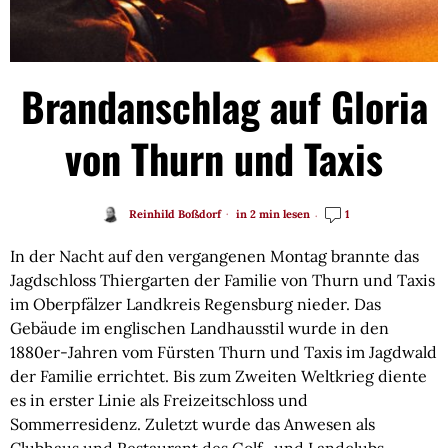
Brandanschlag auf Gloria
von Thurn und Taxis
Reinhild Boßdorf
in 2 min lesen
1
In der Nacht auf den vergangenen Montag brannte das
Jagdschloss Thiergarten der Familie von Thurn und Taxis
im Oberpfälzer Landkreis Regensburg nieder. Das
Gebäude im englischen Landhausstil wurde in den
1880er-Jahren vom Fürsten Thurn und Taxis im Jagdwald
der Familie errichtet. Bis zum Zweiten Weltkrieg diente
es in erster Linie als Freizeitschloss und
Sommerresidenz. Zuletzt wurde das Anwesen als