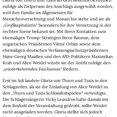
Gloria von Thurn und Taxis sei dem Bekennerschreiben
zufolge als Zielperson des Anschlags ausgewählt worden,
weil ihre Familie im Allgemeinen für
Menschenverachtung und Monarchie stehe und sie als
„Großkapitalistin“
besonders für ihre Vernetzung in der
rechten Szene bekannt sei. Mit ihren Kontakten zum
ehemaligen Trump-Strategen Steve Bannon, dem
ungarischen Präsidenten Viktor Orbán sowie dem
ehemaligen deutschen Verfassungsschutzpräsidenten
Hans-Georg Maaßen und den AfD-Politikern Maximilian
Krah und Alice Weidel würde sie der Antifa zufolge den
„wiederkehrenden Faschismus“
fördern.
Erst im Juli landete Gloria von Thurn und Taxis in den
Schlagzeilen, als sie die Einladung von Alice Weidel zu
den „Thurn und Taxis Schlossfestspielen“ verteidigte.
Die Schlagersängerin Vicky Leandros hatte damals mit
dem Boykott der Veranstaltung gedroht, sollte Weidel
nicht ausgeladen werden. Gloria stellte sich jedoch