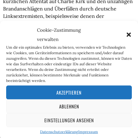
kürzlichen Attentat auf Charlie Kirk und den unzähligen
Brandanschlägen und Überfällen durch deutsche
Linksextremisten, beispielsweise denen der
„Hammerbande“ rund um Lina Engel
, passt jedoch auch
Cookie-Zustimmung
dieser Anschlag ins Bild.
verwalten
Um dir ein optimales Erlebnis zu bieten, verwenden wir Technologien
wie Cookies, um Geräteinformationen zu speichern und/oder darauf
zuzugreifen. Wenn du diesen Technologien zustimmst, können wir Daten
wie das Surfverhalten oder eindeutige IDs auf dieser Website
verarbeiten. Wenn du deine Zustimmung nicht erteilst oder
zurückziehst, können bestimmte Merkmale und Funktionen
beeinträchtigt werden.
Reinhild Boßdorf
AKZEPTIEREN
ABLEHNEN
Reinhild ist bei der Fraueninitiative „Lukreta“ aktiv und
betreibt einen eigenen YouTube-Kanal. Ihre Themen sind
moderner Feminismus, importierte sexuelle Gewalt und
EINSTELLUNGEN ANSEHEN
Weiblichkeit. Sie bewegt sich meist in heteronormativ-
Datenschutzerklärung
Impressum
sexistischen Kreisen, backt gerne Kuchen und wird von