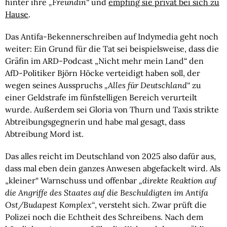
hinter ihre
„Freundin“
und
empfing sie privat bei sich zu
Hause
.
Das Antifa-Bekennerschreiben auf Indymedia geht noch
weiter: Ein Grund für die Tat sei beispielsweise, dass die
Gräfin im ARD-Podcast „Nicht mehr mein Land“ den
AfD-Politiker Björn Höcke verteidigt haben soll, der
wegen seines Ausspruchs
„Alles für Deutschland“
zu
einer Geldstrafe im fünfstelligen Bereich verurteilt
wurde. Außerdem sei Gloria von Thurn und Taxis strikte
Abtreibungsgegnerin und habe mal gesagt, dass
Abtreibung Mord ist.
Das alles reicht im Deutschland von 2025 also dafür aus,
dass mal eben dein ganzes Anwesen abgefackelt wird. Als
„kleiner“ Warnschuss und offenbar
„direkte Reaktion auf
die Angriffe des Staates auf die Beschuldigten im Antifa
Ost/Budapest Komplex“
, versteht sich. Zwar prüft die
Polizei noch die Echtheit des Schreibens. Nach dem