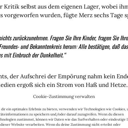
 Kritik selbst aus dem eigenen Lager, wobei ih
s vorgeworfen wurden, fügte Merz sechs Tage s
nichts zurückzunehmen. Fragen Sie Ihre Kinder, fragen Sie Ihre
Freundes- und Bekanntenkreis herum: Alle bestätigen, daß da
ns mit Einbruch der Dunkelheit.“
chts, der Aufschrei der Empörung nahm kein End
edien ergoß sich ein Strom von Haß und Hetze. 
Organisation „Fridays for Future“ eine Protest
Cookie-Zustimmung verwalten
m Motto „Feministische Kundgebung: Wir sind d
 sich am 22. Oktober nach Polizeiangaben rund
dir ein optimales Erlebnis zu bieten, verwenden wir Technologien wie Cookies,
äteinformationen zu speichern und/oder darauf zuzugreifen. Wenn du diesen
iner CDU-Zentrale. Teilnehmerinnen waren auch
hnologien zustimmst, können wir Daten wie das Surfverhalten oder eindeutige 
 dieser Website verarbeiten. Wenn du deine Zustimmung nicht erteilst oder
chefin Katharina Dröge und die ehemalige Parte