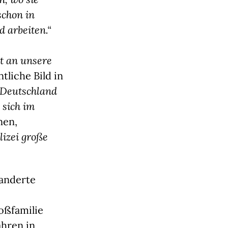
schon in
d arbeiten.“
t an unsere
tliche Bild in
 Deutschland
 sich im
nen,
lizei große
wanderte
roßfamilie
ahren in