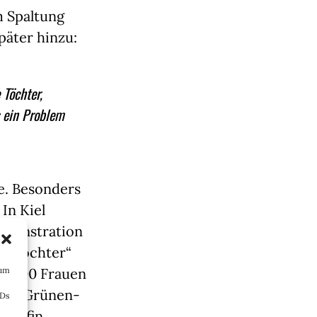
m Spaltung
päter hinzu:
 Töchter,
s ein Problem
e. Besonders
In Kiel
demonstration
ie Töchter“
 2.000 Frauen
 um
 die Grünen-
IDs
ichefin