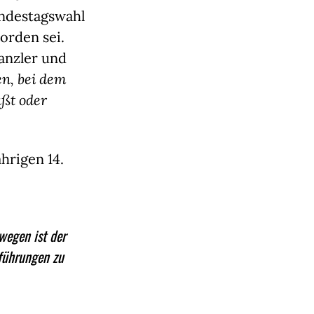
undestagswahl
orden sei.
anzler und
en, bei dem
aßt oder
hrigen 14.
wegen ist der
führungen zu