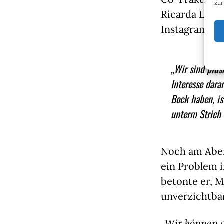
zur
Ricarda Lang.
Instagram:
„Wir sind plus
Interesse dara
Bock haben, is
unterm Strich 
Noch am Aben
ein Problem i
betonte er, 
unverzichtbar
„Wir können a