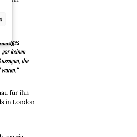
 auf
EN
richtiges
r gar keinen
Aussagen, die
 waren.“
au für ihn
ls in London
h, wo sie