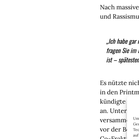
Nach massiver
und Rassismu
„Ich habe gar 
fragen Sie im 
ist – späteste
Es nützte ni
in den Printm
kündigte die 
an. Unter de
versammelten
Um 
Ger
vor der Berl
Tec
auf
Co-Fraktions