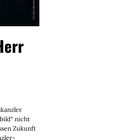
Herr
skanzler
bild“ nicht
ssen Zukunft
zler-