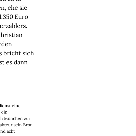
n, ehe sie
1.350 Euro
erzahlers.
hristian
rden
 bricht sich
st es dann
ienst eine
 ein
ach München zur
akteur sein Brot
und acht