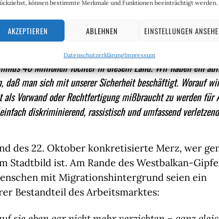
ückziehst, können bestimmte Merkmale und Funktionen beeinträchtigt werden.
 Die 29jährige Aktivistin Luisa Neubauer schrieb
AKZEPTIEREN
ABLEHNEN
EINSTELLUNGEN ANSEH
Datenschutzerklärung
Impressum
minus 40 Millionen Töchter in diesem Land. Wir haben ein auf
n, daß man sich mit unserer Sicherheit beschäftigt. Worauf wi
t als Vorwand oder Rechtfertigung mißbraucht zu werden für 
einfach diskriminierend, rassistisch und umfassend verletzend
d des 22. Oktober konkretisierte Merz, wer gen
m Stadtbild ist. Am Rande des Westbalkan-Gipfe
Menschen mit Migrationshintergrund seien ein
er Bestandteil des Arbeitsmarktes:
uf sie eben gar nicht mehr verzichten – ganz gleic