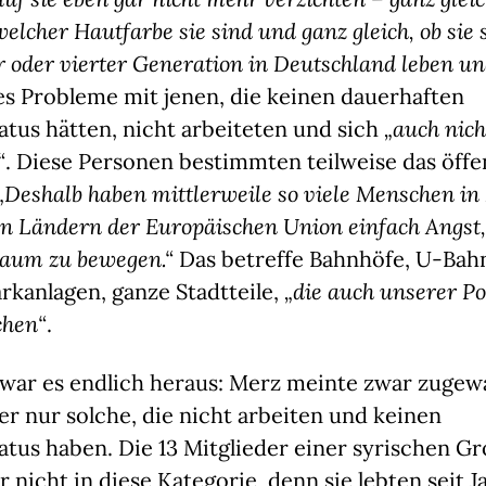
lcher Hautfarbe sie sind und ganz gleich, ob sie 
r oder vierter Generation in Deutschland leben un
es Probleme mit jenen, die keinen dauerhaften
atus hätten, nicht arbeiteten und sich
„auch nich
“
. Diese Personen bestimmten teilweise das öffen
„Deshalb haben mittlerweile so viele Menschen in
n Ländern der Europäischen Union einfach Angst,
Raum zu bewegen.“
Das betreffe Bahnhöfe, U-Bah
rkanlagen, ganze Stadtteile,
„die auch unserer Po
chen“
.
t war es endlich heraus: Merz meinte zwar zuge
er nur solche, die nicht arbeiten und keinen
atus haben. Die 13 Mitglieder einer syrischen G
r nicht in diese Kategorie, denn sie lebten seit J