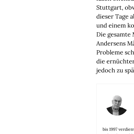
Stuttgart, ob
dieser Tage a
und einem ko
Die gesamte M
Andersens Mä
Probleme sch
die ernüchte
jedoch zu spä
bis 1997 verdie