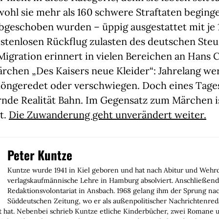
wohl sie mehr als 160 schwere Straftaten beginge
bgeschoben wurden – üppig ausgestattet mit je 
stenlosen Rückflug zulasten des deutschen Steu
igration erinnert in vielen Bereichen an Hans C
rchen „Des Kaisers neue Kleider“: Jahrelang we
öngeredet oder verschwiegen. Doch eines Tages
rnde Realität Bahn. Im Gegensatz zum Märchen i
t.
Die Zuwanderung geht unverändert weiter.
Peter Kuntze
Kuntze wurde 1941 in Kiel geboren und hat nach Abitur und Wehrd
verlagskaufmännische Lehre in Hamburg absolviert. Anschließend
Redaktionsvolontariat in Ansbach. 1968 gelang ihm der Sprung n
Süddeutschen Zeitung, wo er als außenpolitischer Nachrichtenred
nt hat. Nebenbei schrieb Kuntze etliche Kinderbücher, zwei Romane 