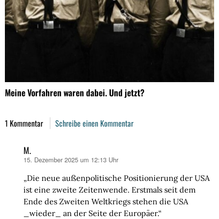
Meine Vorfahren waren dabei. Und jetzt?
1 Kommentar
Schreibe einen Kommentar
M.
15. Dezember 2025 um 12:13 Uhr
sagt:
„Die neue außenpolitische Positionierung der USA
ist eine zweite Zeitenwende. Erstmals seit dem
Ende des Zweiten Weltkriegs stehen die USA
_wieder_ an der Seite der Europäer.“