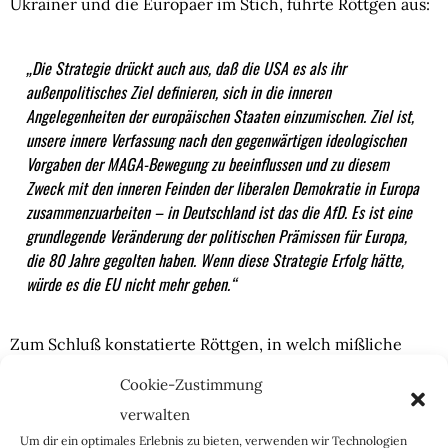
Ukrainer und die Europäer im Stich, führte Röttgen aus:
„Die Strategie drückt auch aus, daß die USA es als ihr
außenpolitisches Ziel definieren, sich in die inneren
Angelegenheiten der europäischen Staaten einzumischen. Ziel ist,
unsere innere Verfassung nach den gegenwärtigen ideologischen
Vorgaben der MAGA-Bewegung zu beeinflussen und zu diesem
Zweck mit den inneren Feinden der liberalen Demokratie in Europa
zusammenzuarbeiten – in Deutschland ist das die AfD. Es ist eine
grundlegende Veränderung der politischen Prämissen für Europa,
die 80 Jahre gegolten haben. Wenn diese Strategie Erfolg hätte,
würde es die EU nicht mehr geben.“
Zum Schluß konstatierte Röttgen, in welch mißliche
Lage das bisherige politische Europa geraten sei:
Cookie-Zustimmung
verwalten
„Wir werden in die Zange genommen: Auf der einen Seite wird die
Um dir ein optimales Erlebnis zu bieten, verwenden wir Technologien