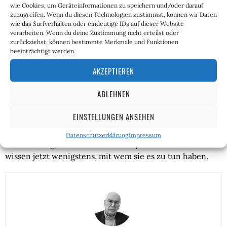
Souveränität Europas durch den Krieg von Rußland angegriffen, auf
wie Cookies, um Geräteinformationen zu speichern und/oder darauf
der anderen Seite wird unsere Demokratie im Inneren von den USA
zuzugreifen. Wenn du diesen Technologien zustimmst, können wir Daten
wie das Surfverhalten oder eindeutige IDs auf dieser Website
unter Druck gesetzt.“
verarbeiten. Wenn du deine Zustimmung nicht erteilst oder
zurückziehst, können bestimmte Merkmale und Funktionen
beeinträchtigt werden.
Auf jeden Fall sollte niemand so reagieren wie Friedrich
AKZEPTIEREN
Merz. Deutschlands Kanzler erklärte, „America first“ sei
legitim, doch „America alone“ könne nicht im Interesse
ABLEHNEN
der USA sein.
„Ihr braucht auf der Welt auch Partner, und
einer der Partner kann Europa sein. Wenn ihr mit Europa
EINSTELLUNGEN ANSEHEN
nichts anfangen könnt, dann macht wenigstens
Deutschland zu eurem Partner.“
Peinlicher kann
Datenschutzerklärung
Impressum
Anbiederung nicht sein – die europäischen Verbündeten
wissen jetzt wenigstens, mit wem sie es zu tun haben.