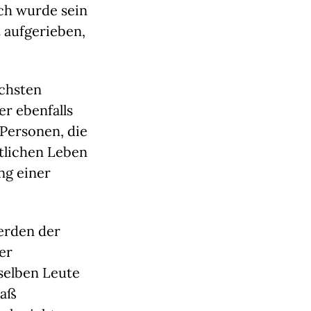
ch wurde sein
 aufgerieben,
ichsten
r ebenfalls
 Personen, die
tlichen Leben
ng einer
erden der
er
eselben Leute
paß