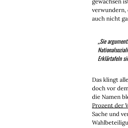
gewachsen ist
verwundern, 
auch nicht ga
„Sie argument
Nationalsozial
Erklärtafeln s
Das klingt al
doch vor dem 
die Namen bl
Prozent der W
Sache und ver
Wahlbeteiligu