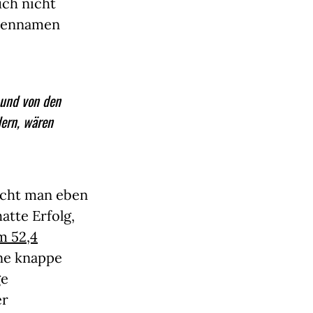
uch nicht
aßennamen
 und von den
dern, wären
uscht man eben
atte Erfolg,
m 52,4
ine knappe
ge
er