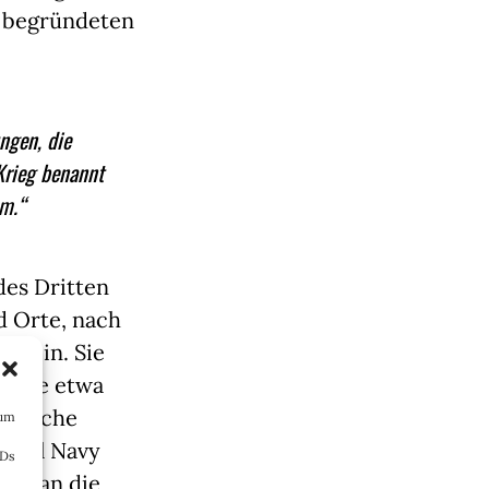
begründeten
ngen, die
Krieg benannt
um.“
des Dritten
d Orte, nach
 sein. Sie
traße etwa
deutsche
 um
Royal Navy
IDs
 voran die