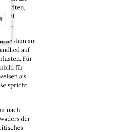
e Briten,
miral
EN
 ist.
rn, an dem am
andlied auf
rlusten. Für
nbild für
weisen als
ße spricht
nt nach
waders der
ritisches