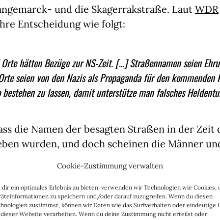
Langemarck- und die Skagerrakstraße. Laut
WDR
 ihre Entscheidung wie folgt:
Orte hätten Bezüge zur NS-Zeit. […] Straßennamen seien Ehru
Orte seien von den Nazis als Propaganda für den kommenden 
 bestehen zu lassen, damit unterstütze man falsches Heldent
dass die Namen der besagten Straßen in der Zeit 
eben wurden, und doch scheinen die Männer un
nannt wurden, den meisten kaum noch bekannt zu
Cookie-Zustimmung verwalten
inen Bezug zum Ersten Weltkrieg. Die Skagerraks
er gleichnamigen Schlacht benannt, in der die 
dir ein optimales Erlebnis zu bieten, verwenden wir Technologien wie Cookies,
äteinformationen zu speichern und/oder darauf zuzugreifen. Wenn du diesen
 im Jahre 1916 einen taktischen Sieg gegen die 
hnologien zustimmst, können wir Daten wie das Surfverhalten oder eindeutige 
 dieser Website verarbeiten. Wenn du deine Zustimmung nicht erteilst oder
te, ohne jedoch die strategische Situation, allen