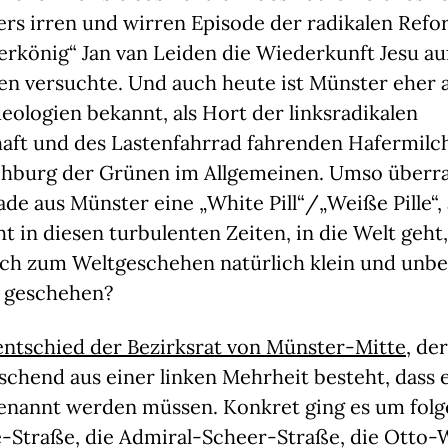
rs irren und wirren Episode der radikalen Refo
erkönig“ Jan van Leiden die Wiederkunft Jesu au
en versuchte. Und auch heute ist Münster eher 
eologien bekannt, als Hort der linksradikalen
aft und des Lastenfahrrad fahrenden Hafermil
chburg der Grünen im Allgemeinen. Umso überr
rade aus Münster eine „White Pill“/„Weiße Pille“, 
t in diesen turbulenten Zeiten, in die Welt geh
ich zum Weltgeschehen natürlich klein und unbe
 geschehen?
entschied der Bezirksrat von Münster-Mitte
, d
chend aus einer linken Mehrheit besteht, dass 
nannt werden müssen. Konkret ging es um folg
-Straße, die Admiral-Scheer-Straße, die Otto