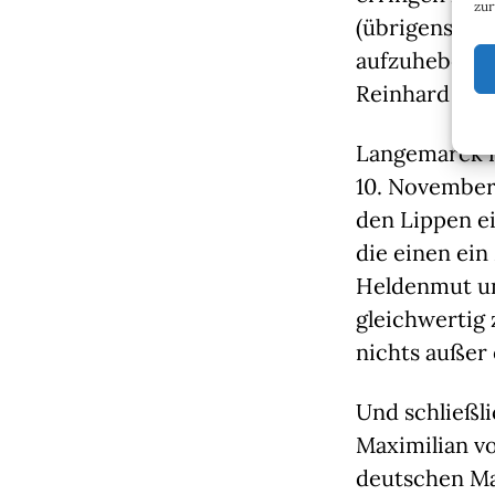
zur
(übrigens völ
aufzuheben. 
Reinhard Sche
Langemarck is
10. November
den Lippen ei
die einen ein
Heldenmut und
gleichwertig
nichts außer 
Und schließl
Maximilian v
deutschen Mar