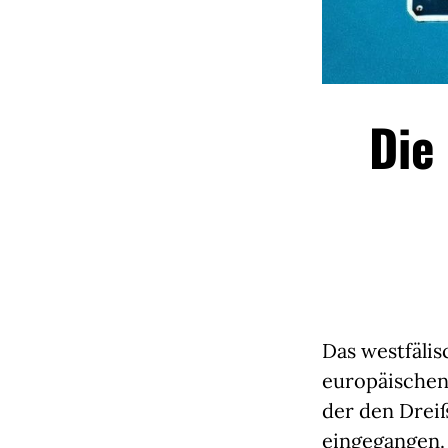
Die
Das westfälis
europäischen
der den Dreiß
eingegangen.