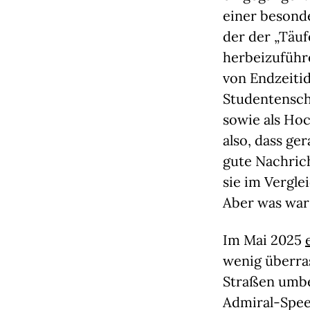
einer besonde
der der „Täuf
herbeizuführ
von Endzeitid
Studentensch
sowie als Ho
also, dass ge
gute Nachrich
sie im Vergle
Aber was war
Im Mai 2025
wenig überras
Straßen umbe
Admiral-Spee