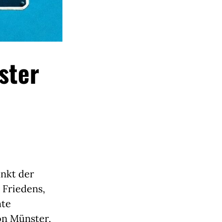
ster
unkt der
 Friedens,
hte
on Münster,