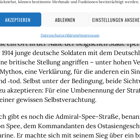
ückziehst, können bestimmte Merkmale und Funktionen beeinträchtigt werden.
kerrechtswidrige) Blockade der Nordsee durch di
Kommandiert wurde die deutsche Flotte vom Ad
AKZEPTIEREN
ABLEHNEN
EINSTELLUNGEN ANSEH
er, nach dem ebenfalls eine der Straßen benannt
Datenschutzerklärung
Impressum
t ein Ort in der Nähe der belgischen Stadt Ype
 1914 junge deutsche Soldaten mit dem Deutschl
ne britische Stellung angriffen – unter hohen Ve
 Mythos, eine Verklärung, für die anderen ein Sin
 ‑tod. Selbst unter der Bedingung, beide Sicht
 zu akzeptieren: Für eine Umbenennung der Stra
einer gewissen Selbstverachtung.
ich gibt es noch die Admiral-Spee-Straße, benan
on Spee, dem Kommandanten des Ostasiengesch
ine. Er machte sich mit seinem Sieg über ein b