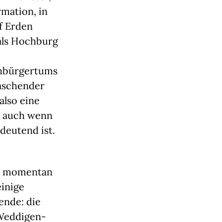
rmation, in
f Erden
als Hochburg
chbürgertums
aschender
also eine
t, auch wenn
deutend ist.
er momentan
einige
ende: die
-Weddigen-