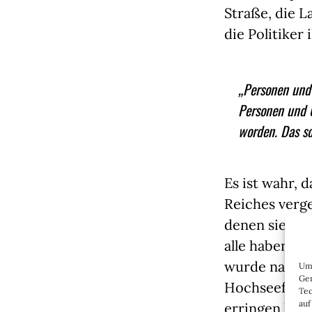
Straße, die 
die Politiker
„Personen und 
Personen und 
worden. Das so
Es ist wahr, 
Reiches verg
denen sie be
alle haben e
wurde nach d
Um 
Ger
Hochseeflotte
Tec
auf
erringen konn