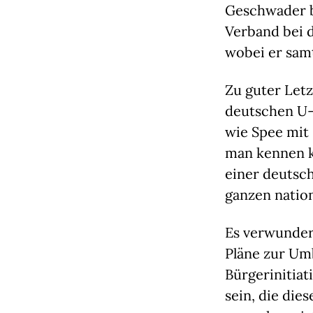
Geschwader b
Verband bei d
wobei er sam
Zu guter Letz
deutschen U-
wie Spee mit 
man kennen k
einer deutsch
ganzen nation
Es verwunder
Pläne zur Um
Bürgerinitiat
sein, die die