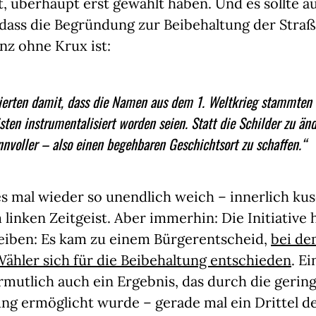
, überhaupt erst gewählt haben. Und es sollte a
dass die Begründung zur Beibehaltung der Str
nz ohne Krux ist:
ierten damit, dass die Namen aus dem 1. Weltkrieg stammten
isten instrumentalisiert worden seien. Statt die Schilder zu än
innvoller – also einen begehbaren Geschichtsort zu schaffen.“
les mal wieder so unendlich weich – innerlich k
linken Zeitgeist. Aber immerhin: Die Initiative h
eiben: Es kam zu einem Bürgerentscheid,
bei de
ähler sich für die Beibehaltung entschieden
. E
mutlich auch ein Ergebnis, das durch die gerin
ng ermöglicht wurde – gerade mal ein Drittel d