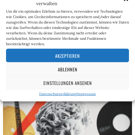
verwalten
Um dir ein optimales Erlebnis zu bieten, verwenden wir Technologien
wie Cookies, um Geräteinformationen zu speichern und/oder darauf
zuzugreifen. Wenn du diesen Technologien zustimmst, können wir Daten
Gastautor
wie das Surfverhalten oder eindeutige IDs auf dieser Website
verarbeiten. Wenn du deine Zustimmung nicht erteilst oder
zurückziehst, können bestimmte Merkmale und Funktionen
beeinträchtigt werden.
Hier schreiben unsere Gastautoren, bis sie sich in unserer
klebrigen Mischung aus Hass und Hetze verfangen, und
AKZEPTIEREN
schließlich als regelmäßige Autoren ein eigenes Profil
bekommen.
ABLEHNEN
Weitere Artikel des Autors
EINSTELLUNGEN ANSEHEN
Datenschutzerklärung
Impressum