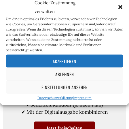
Cookie-Zustimmung
verwalten
Um dir ein optimales Erlebnis zu bieten, verwenden wir Technologien
wie Cookies, um Geräteinformationen zu speichern und/oder darauf
zuzugreifen. Wenn du diesen Technologien zustimmst, können wir Daten
wie das Surfverhalten oder eindeutige IDs auf dieser Website
verarbeiten. Wenn du deine Zustimmung nicht erteilst oder
zurückziehst, können bestimmte Merkmale und Funktionen
beeinträchtigt werden.
AKZEPTIEREN
ABLEHNEN
Krautzone PLUS
EINSTELLUNGEN ANSEHEN
✔ Schon ab monatlich 4 Euro
Datenschutzerklärung
Impressum
✔ Jederzeit kündbar (je nach Plan)
✔ Mit der Digitalausgabe kombinieren
Jetzt freischalten