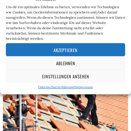
In der Debatte um die Zehn-Millionen-Initiative
Um dir ein optimales Erlebnis zu bieten, verwenden wir Technologien
überwiegt eine sehr praktisch-pragmatische
wie Cookies, um Geräteinformationen zu speichern und/oder darauf
Argumentation: Eine Seite sagt „Dichtestress,
zuzugreifen. Wenn du diesen Technologien zustimmst, können wir Daten
Wohnraumknappheit“; die andere sagt
wie das Surfverhalten oder eindeutige IDs auf dieser Website
„Fachkräftemangel, Wohlstandsverlust“. Im Diskurs, so…
verarbeiten. Wenn du deine Zustimmung nicht erteilst oder
zurückziehst, können bestimmte Merkmale und Funktionen
beeinträchtigt werden.
AKZEPTIEREN
ABLEHNEN
EINSTELLUNGEN ANSEHEN
Datenschutzerklärung
Impressum