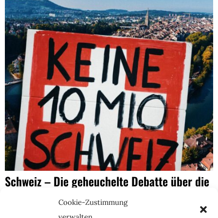
Schweiz – Die geheuchelte Debatte über die
zehn Millionen
Cookie-Zustimmung
18. Mai 2026
A. M. Berger
verwalten