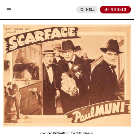
MEIN KONTO
HELL
exc-5c9b2f448165f5ad0c384a57