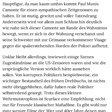
Hauptfigur, da man kaum umhin kommt Paul Munis 
Camonte für einen sympathischen Zeitgenossen zu 
halten.
 Er ist mutig, gewitzt und voller Tatendrang. 
Andererseits wird vor allem zum Schluss hin deutlich 
wie nahe sich dieser Camonte am Rande des Wahnsinns 
bewegt, wenn er sich in der Wohnung verschanzt und 
seine Schwester mit zur Grimasse verkommener Visage 
gegen die spalierstehenden Horden der Polizei aufhetzt.
Unklar bleibt allerdings, inwieweit einige Szenen 
Zugeständnisse an die US-Zensoren waren und wie die 
ursprüngliche Version wirklich hätte aussehen 
sollen. 
Von korrupten Politikern beispielsweise, ein 
wichtiger Bestandteil des frühen Drehbuchs, ist nichts 
mehr übriggeblieben, dafür haben reale Politiker 
selbstredend gesorgt.
 Trotz dieses kleinen 
Wehrmutstropfens ist Scarface eine Empfehlung, nicht 
nur für Freunde klassischer Mafiafilme. Es gibt wohl nur 
ganz wenige Filme der 30er und 40er Jahre denen man 