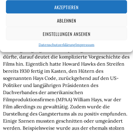
Sicherheit und Freiheit. Jede Begebenheit dieses Films basiert auf
AKZEPTIEREN
Tatsachen, und der Film fragt unsere Regierung: Was werden Sie
dagegen unternehmen? Diese Regierung ist Ihre Regierung. Was
ABLEHNEN
werden SIE dagegen unternehmen?”
EINSTELLUNGEN ANSEHEN
Dass derlei wenig subtile Gesellschaftskritik nicht ganz
Datenschutzerklärung
Impressum
freiwillig Eingang in den Vorspann gefunden haben
dürfte, darauf deutet die komplizierte Vorgeschichte des
Films hin.
Eigentlich hatte Howard Hawks den Streifen
bereits 1930 fertig im Kasten, den Hütern des
sogenannten Hays Code, zurückgehend auf den US-
Politiker und langjährigen Präsidenten des
Dachverbandes der amerikanischen
Filmproduktionsfirmen (MPAA) William Hays, war der
Film allerdings zu gewalttätig.
Zudem wurde die
Darstellung des Gangstertums als zu positiv empfunden.
Einige Szenen mussten geschnitten oder umgeändert
werden. Beispielsweise wurde aus der ehemals stolzen