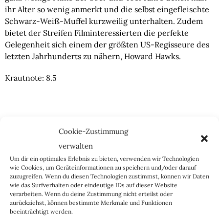
ihr Alter so wenig anmerkt und die selbst eingefleischte 
Schwarz-Weiß-Muffel kurzweilig unterhalten. Zudem 
bietet der Streifen Filminteressierten die perfekte 
Gelegenheit sich einem der größten US-Regisseure des 
letzten Jahrhunderts zu nähern, Howard Hawks.
Krautnote: 8.5
Fakten, Fakten, Fakten:
 Der Vorspann des Films könnte 
Cookie-Zustimmung
das ein oder andere Schmunzeln hervorrufen, 
wenngleich er den Zuschauer eigentlich zum 
verwalten
Nachdenken über die Zustände der Gesellschaft 
Um dir ein optimales Erlebnis zu bieten, verwenden wir Technologien
verleiten sollte. Wörtlich heißt es:
wie Cookies, um Geräteinformationen zu speichern und/oder darauf
zuzugreifen. Wenn du diesen Technologien zustimmst, können wir Daten
wie das Surfverhalten oder eindeutige IDs auf dieser Website
verarbeiten. Wenn du deine Zustimmung nicht erteilst oder
“Dieser Film ist ein Dokument über Gangster in Amerika und die
zurückziehst, können bestimmte Merkmale und Funktionen
Gleichgültigkeit der Regierung gegenüber der Bedrohung unserer
beeinträchtigt werden.