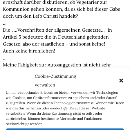
ernsthaft darüber diskutieren, ob Vegetarier zur
Kommunion gehen können, da es sich bei dieser Gabe
doch um den Leib Christi handelt?
…
Die „…Vorschriften der allgemeinen Gesetzte…“ in
Artikel 5 bedeutet: die in Deutschland geltenden
Gesetze, also der staatlichen – und sonst keine!
Auch keine kirchlichen!
…
Meine Fähigkeit zur Autosuggestion ist nicht sehr
ausgeprägt. Trotzdem war ich immer nachsichtig
Cookie-Zustimmung
gegenüber den christlichen Kirchen…
verwalten
Ich habe Verständnis für die Aufgabe der „Seelsorge“. Mir
ist klar, dass nicht jeder die innere Stabilität hat, seine
Um dir ein optimales Erlebnis zu bieten, verwenden wir Technologien
wie Cookies, um Geräteinformationen zu speichern und/oder darauf
eigene Endlichkeit zu akzeptieren…
zuzugreifen. Wenn du diesen Technologien zustimmst, können wir Daten
…und deshalb auch mal Unterstützung im Glauben an ein
wie das Surfverhalten oder eindeutige IDs auf dieser Website
Nachleben braucht.
verarbeiten. Wenn du deine Zustimmung nicht erteilst oder
zurückziehst, können bestimmte Merkmale und Funktionen
Auch die Sinnstiftung für den überschaubaren Zeitraum
beeinträchtigt werden.
der eigenen Existenz ist schwierig, wenn man stets die