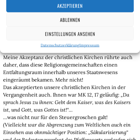
Frage mit sich herumträgt „für was soll ich …, wenn doch
AKZEPTIEREN
eh nichts von mir bleibt?“.
ABLEHNEN
Sich einer Religion zu bedienen hat schon etwas für sich,
aber…
EINSTELLUNGEN ANSEHEN
…ein Glaube kann nichts anderes, als auf „später“ zu
vertrösten!
Datenschutzerklärung
Impressum
…
Meine Akzeptanz der christlichen Kirchen rührte auch
daher, dass diese Religionsgemeinschaften einen
Entfaltungsraum innerhalb unseres Staatswesens
eingeräumt bekamen. Mehr nicht!
Das akzeptierten unsere christlichen Kirchen in der
Vergangenheit auch. Ihnen war MK 12, 17 geläufig:
„Da
sprach Jesus zu ihnen: Gebt dem Kaiser, was des Kaisers
ist, und Gott, was Gottes ist!“…
…was nicht nur für den Steuergroschen galt!
(Vielleicht war die Abgrenzung zum Weltlichen auch ein
Einsehen aus ohnmächtiger Position: „Säkularisierung“
und der Bedeutungsverlust des Pfaffenworts verlaufen sich