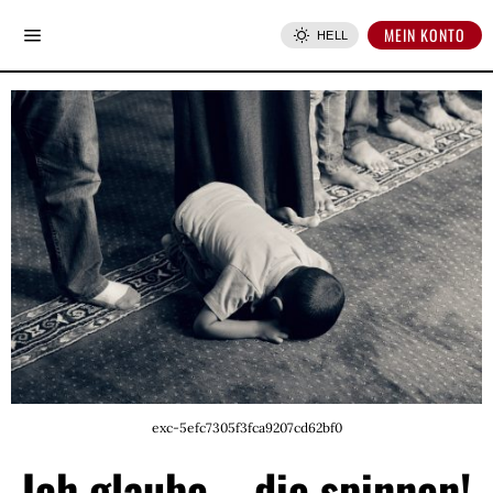
MEIN KONTO
HELL
exc-5efc7305f3fca9207cd62bf0
Ich glaube – die spinnen!