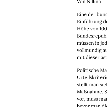
Von Nilliño
Eine der bun
Einführung d
Höhe von 100
Bundesrepubli
müssen in je
vollmundig a
mit dieser 
Politische M
Urteilskriter
stellt man si
Maßnahme. St
vor, muss man
bevor man di