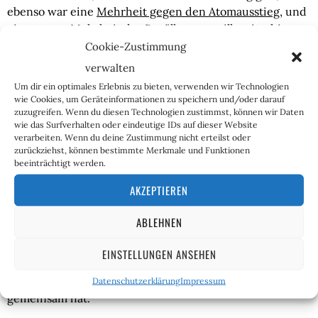
ebenso war eine
Mehrheit gegen den Atomausstieg
, und
eine grosse Mehrheit der Bevölkerung will weiterhin
Fleisch essen, Auto fahren und hin und wieder verreisen.
Cookie-Zustimmung
Zumindest erschliesst sich das daraus, dass sie es ja
verwalten
ungeniert tut, sofern sie die Mittel dafür hat.
Um dir ein optimales Erlebnis zu bieten, verwenden wir Technologien
Wahrscheinlich kann man sogar auch davon ausgehen,
wie Cookies, um Geräteinformationen zu speichern und/oder darauf
zuzugreifen. Wenn du diesen Technologien zustimmst, können wir Daten
dass ein Großteil der Bevölkerung die eigene Kultur
wie das Surfverhalten oder eindeutige IDs auf dieser Website
bewahren (und auch als solche bezeichnen) will und
verarbeiten. Wenn du deine Zustimmung nicht erteilst oder
überzeugt ist, dass es nur zwei Geschlechter gibt.
zurückziehst, können bestimmte Merkmale und Funktionen
beeinträchtigt werden.
Was also auch immer diese Art von Demokratie sein soll,
AKZEPTIEREN
die hier wirkt, es ist klar, dass sie nicht den
mehrheitlichen Willen politisch umsetzt. Das Problem
ABLEHNEN
liegt weniger dem alteingesessenen Konzept der
Demokratie zu Grunde, sondern dieser postmodernen
EINSTELLUNGEN ANSEHEN
Pseudodemokratie, welche mit dem, was man früher
Demokratie nannte, offenbar kaum noch etwas
Datenschutzerklärung
Impressum
gemeinsam hat.