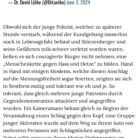
— Dr. David Lütke (@DrLuetke)
June 3, 2024
Obwohl sich der junge Polizist, welcher zu späterer
Stunde verstarb, während der Kundgebung immerhin
noch in Lebensgefahr befand und Stürzenberger und
seine Gefährten teils schwer verletzt worden waren,
ließen es sich couragierte Bürger nicht nehmen, eine
„Menschenkette gegen Hass und Hetze“ zu bilden. Hand
in Hand mit einigen Moslems, welche diesen Anschlag
auf die Meinungsfreiheit sogar feierten, zeigten sie sich
in Bestform mutig und tolerant wie eh und je. So
tolerant, dass gleich mehrere junge Patrioten durch
Gegendemonstranten attackiert und angegriffen
wurden. Ein Kameramann bekam gleich zu Beginn der
Veranstaltung einen Schlag gegen den Kopf, eine Gruppe
junger Aktivisten wurde auf dem Weg zu ihrem Auto von
mehreren Personen mit Schlagstöcken angegriffen.
Dabei erlitt einer von ihnen blutige Verletzungen am