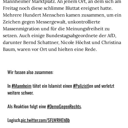
Mannheimer Marktplatz. An jenem Ort, an dem sich am
Freitag noch diese schlimme Bluttat ereignet hatte.
Mehrere Hundert Menschen kamen zusammen, um ein
Zeichen gegen Messergewalt, unkontrollierte
Massenmigration und für die Meinungsfreiheit zu
setzen. Auch einige Bundestagsabgeordnete der AfD,
darunter Bernd Schattner, Nicole Höchst und Christina
Baum, waren vor Ort und hielten eine Rede.
Wir fassen also zusammen:
In
#Mannheim
tötet ein Islamist einen
#Polizist
|en und verletzt
weitere schwer.
Als Reaktion folgt eine
#DemoGegenRechts
.
Logisch.
pic.twitter.com/SFLWRHEhBb