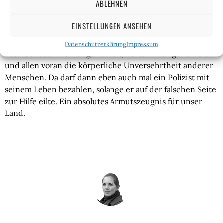
ABLEHNEN
wir ein Problem mit nicht integrierten Moslems haben.
Nein, er zeigt uns außerdem, dass selbst in Fällen von
EINSTELLUNGEN ANSEHEN
brachialer Gewalt der Kampf gegen rechts und damit die
Stärkung des eigenen Narrativs wichtiger erscheint als
Datenschutzerklärung
Impressum
das Recht auf Meinungsfreiheit, Versammlungsfreiheit
und allen voran die körperliche Unversehrtheit anderer
Menschen. Da darf dann eben auch mal ein Polizist mit
seinem Leben bezahlen, solange er auf der falschen Seite
zur Hilfe eilte. Ein absolutes Armutszeugnis für unser
Land.