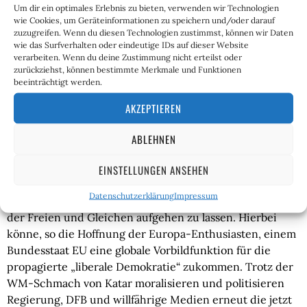
anzustreben sich lohne. Der Kampfbegriff des Werte-
Um dir ein optimales Erlebnis zu bieten, verwenden wir Technologien
wie Cookies, um Geräteinformationen zu speichern und/oder darauf
Relativismus ist daher die
„positive Toleranz“
; sie gesteht
zuzugreifen. Wenn du diesen Technologien zustimmst, können wir Daten
jedem seinen eigenen Standpunkt zu, verlangt aber, daß
wie das Surfverhalten oder eindeutige IDs auf dieser Website
alle Positionen als gleichberechtigt akzeptiert werden.
verarbeiten. Wenn du deine Zustimmung nicht erteilst oder
zurückziehst, können bestimmte Merkmale und Funktionen
Negative Urteile über andere Meinungen dürfen somit
beeinträchtigt werden.
nicht gefällt werden, weil dies diskriminierend wäre.
AKZEPTIEREN
Mittlerweile ist dieser Relativismus, erneut ausgehend
von den USA, durch „Cancel Culture“, „Critical Race
ABLEHNEN
Theory“ und „Wokeness“ erweitert und verschärft
worden. Ziel ist es, traditionelle Einheiten wie Familie,
EINSTELLUNGEN ANSEHEN
Volk, Nation und Staat in einer erträumten
Datenschutzerklärung
Impressum
multikulturellen und multiethnischen Weltgesellschaft
der Freien und Gleichen aufgehen zu lassen. Hierbei
könne, so die Hoffnung der Europa-Enthusiasten, einem
Bundesstaat EU eine globale Vorbildfunktion für die
propagierte „liberale Demokratie“ zukommen. Trotz der
WM-Schmach von Katar moralisieren und politisieren
Regierung, DFB und willfährige Medien erneut die jetzt