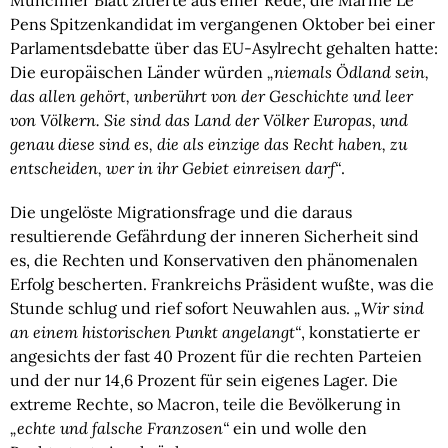
Münchner Blatt zitierte aus einer Rede, die Marine Le
Pens Spitzenkandidat im vergangenen Oktober bei einer
Parlamentsdebatte über das EU-Asylrecht gehalten hatte:
Die europäischen Länder würden
„niemals Ödland sein,
das allen gehört, unberührt von der Geschichte und leer
von Völkern. Sie sind das Land der Völker Europas, und
genau diese sind es, die als einzige das Recht haben, zu
entscheiden, wer in ihr Gebiet einreisen darf“
.
Die ungelöste Migrationsfrage und die daraus
resultierende Gefährdung der inneren Sicherheit sind
es, die Rechten und Konservativen den phänomenalen
Erfolg bescherten. Frankreichs Präsident wußte, was die
Stunde schlug und rief sofort Neuwahlen aus.
„Wir sind
an einem historischen Punkt angelangt“
, konstatierte er
angesichts der fast 40 Prozent für die rechten Parteien
und der nur 14,6 Prozent für sein eigenes Lager. Die
extreme Rechte, so Macron, teile die Bevölkerung in
„echte und falsche Franzosen“
ein und wolle den