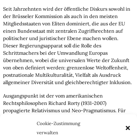
Seit Jahrzehnten wird der öffentliche Diskurs sowohl in
der Brüsseler Kommission als auch in den meisten
Mitgliedsstaaten von Eliten dominiert, die aus der EU
einen Bundesstaat mit zentralen Zugriffsrechten auf
politischer und juristischer Ebene machen wollen.
Dieser Regierungsapparat soll die Rolle des
Schrittmachers bei der Umwandlung Europas
übernehmen, wobei die universalen Werte der Zukunft
von oben definiert werden: grenzenlose Weltoffenheit,
postnationale Multikulturalität, Vielfalt als Ausdruck
allgemeiner Diversität und gleichberechtigter Inklusion.
Ausgangspunkt ist der vom amerikanischen
Rechtsphilosophen Richard Rorty (1931-2007)
propagierte Relativismus und Neo-Pragmatismus. Für
Rorty ist das Ideal eine
„liberale Gesellschaft, in der
Cookie-Zustimmung
absolute Werte nicht mehr existieren werden“
. Das
individuelle Wohlbefinden werde das einzige sein, das
verwalten