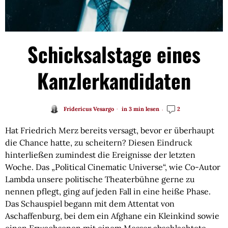
Schicksalstage eines
Kanzlerkandidaten
Fridericus Vesargo
in 3 min lesen
2
Hat Friedrich Merz bereits versagt, bevor er überhaupt
die Chance hatte, zu scheitern? Diesen Eindruck
hinterließen zumindest die Ereignisse der letzten
Woche. Das „Political Cinematic Universe“, wie Co-Autor
Lambda unsere politische Theaterbühne gerne zu
nennen pflegt, ging auf jeden Fall in eine heiße Phase.
Das Schauspiel begann mit dem Attentat von
Aschaffenburg, bei dem ein Afghane ein Kleinkind sowie