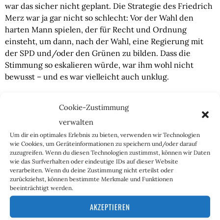
war das sicher nicht geplant. Die Strategie des Friedrich
Merz war ja gar nicht so schlecht: Vor der Wahl den
harten Mann spielen, der für Recht und Ordnung
einsteht, um dann, nach der Wahl, eine Regierung mit
der SPD und/oder den Grünen zu bilden. Dass die
Stimmung so eskalieren würde, war ihm wohl nicht
bewusst – und es war vielleicht auch unklug.
Diese Überreaktion des politisch-medialen Komplexes
Cookie-Zustimmung
wird wohl einen schwachen Merz hinterlassen, der
konservativere Wähler, die zwischen CDU und AfD
verwalten
schwanken, eher zur Letzteren tendieren lässt. Und die
Um dir ein optimales Erlebnis zu bieten, verwenden wir Technologien
wie Cookies, um Geräteinformationen zu speichern und/oder darauf
AfD kann, sofern sie sich jetzt keinen Fehler mehr
zuzugreifen. Wenn du diesen Technologien zustimmst, können wir Daten
erlaubt, daraus nur profitieren: Nachdem sie die Union
wie das Surfverhalten oder eindeutige IDs auf dieser Website
so in die Ecke gedrängt hatte, stellte sich diese als die
verarbeiten. Wenn du deine Zustimmung nicht erteilst oder
zurückziehst, können bestimmte Merkmale und Funktionen
falsche, schwache Partei heraus, die sie nun mal ist. Für
beeinträchtigt werden.
uns hätte die Woche nicht besser laufen können.
AKZEPTIEREN