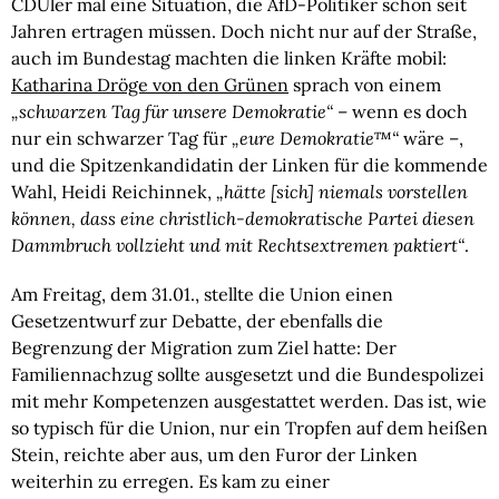
CDUler mal eine Situation, die AfD-Politiker schon seit
Jahren ertragen müssen. Doch nicht nur auf der Straße,
auch im Bundestag machten die linken Kräfte mobil:
Katharina Dröge von den Grünen
sprach von einem
„schwarzen Tag für unsere Demokratie“
– wenn es doch
nur ein schwarzer Tag für
„eure Demokratie™“
wäre –,
und die Spitzenkandidatin der Linken für die kommende
Wahl, Heidi Reichinnek,
„hätte [sich] niemals vorstellen
können, dass eine christlich-demokratische Partei diesen
Dammbruch vollzieht und mit Rechtsextremen paktiert“
.
Am Freitag, dem 31.01., stellte die Union einen
Gesetzentwurf zur Debatte, der ebenfalls die
Begrenzung der Migration zum Ziel hatte: Der
Familiennachzug sollte ausgesetzt und die Bundespolizei
mit mehr Kompetenzen ausgestattet werden. Das ist, wie
so typisch für die Union, nur ein Tropfen auf dem heißen
Stein, reichte aber aus, um den Furor der Linken
weiterhin zu erregen. Es kam zu einer