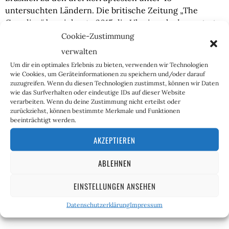
untersuchten Ländern. Die britische Zeitung „The
Guardian“ bezeichnete 2015 die Ukraine als
„korrupteste
Nation Europas“
. Im Korruptionswahrnehmungs-Index
Cookie-Zustimmung
von „Transparency International“ belegte die Ukraine
verwalten
2024 den 105. Platz unter 180 Staaten, wobei das Land auf
Um dir ein optimales Erlebnis zu bieten, verwenden wir Technologien
dem ersten Platz als jenes mit dem ehrlichsten
wie Cookies, um Geräteinformationen zu speichern und/oder darauf
öffentlichen Sektor gilt. Der Leiter einer Ukraine-
zuzugreifen. Wenn du diesen Technologien zustimmst, können wir Daten
wie das Surfverhalten oder eindeutige IDs auf dieser Website
Mission des Internationalen Währungsfonds (IWF)
verarbeiten. Wenn du deine Zustimmung nicht erteilst oder
erklärte, die Bekämpfung der Korruption sei ein
zurückziehst, können bestimmte Merkmale und Funktionen
entscheidender Test für die weitere internationale
beeinträchtigt werden.
Unterstützung. Demgegenüber sind manche Analysten
AKZEPTIEREN
der Meinung, daß hohe Auslandskredite nicht zu
Reformen führten, sondern die korrupte Abschöpfung
ABLEHNEN
von Geldern aus dem Land erst ermöglichten. Der mit
immensen Schulden belastete deutsche Staat kann sich
EINSTELLUNGEN ANSEHEN
gutgemeinte Verschwendung wahrlich nicht leisten.
Datenschutzerklärung
Impressum