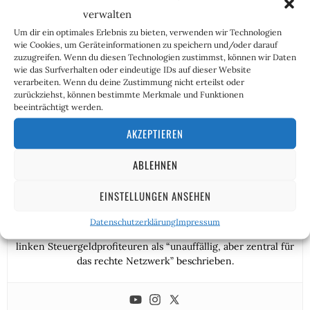
verwalten
Um dir ein optimales Erlebnis zu bieten, verwenden wir Technologien
wie Cookies, um Geräteinformationen zu speichern und/oder darauf
zuzugreifen. Wenn du diesen Technologien zustimmst, können wir Daten
wie das Surfverhalten oder eindeutige IDs auf dieser Website
verarbeiten. Wenn du deine Zustimmung nicht erteilst oder
zurückziehst, können bestimmte Merkmale und Funktionen
beeinträchtigt werden.
AKZEPTIEREN
Reinhild Boßdorf
ABLEHNEN
Reinhild ist bei der Fraueninitiative „Lukreta“ aktiv und
betreibt einen eigenen YouTube-Kanal. Ihre Themen sind
EINSTELLUNGEN ANSEHEN
moderner Feminismus, importierte sexuelle Gewalt und
Weiblichkeit. Sie bewegt sich meist in heteronormativ-
Datenschutzerklärung
Impressum
sexistischen Kreisen, backt gerne Kuchen und wird von
linken Steuergeldprofiteuren als “unauffällig, aber zentral für
das rechte Netzwerk” beschrieben.