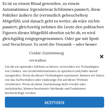
Es ist zu einem Ritual geworden, zu einem
Automatismus: Irgendetwas Schlimmes passiert, diese
Politiker äußern ihr (vermutlich geheucheltes)
Mitgefühl, und danach geht es weiter, als wäre nichts
passiert; gleichzeitig nehmen die Leute den politischen
Figuren dieses Mitgefühl ohnehin nicht ab, es wird
gleichgültig entgegengenommen. Oder gar mit Spott
und Verachtung. Es zeigt die Dynamik – oder besser
Nicht-Dynamik – unseres politischen Systems auf, das
Cookie-Zustimmung
vollständige Aneinandervorbeileben von Politiker- und
verwalten
Managerkaste und Bevölkerung, die Unwilligkeit und
Um dir ein optimales Erlebnis zu bieten, verwenden wir Technologien
Unfähigkeit, irgendetwas zu tun, während alles immer
wie Cookies, um Geräteinformationen zu speichern und/oder darauf
schlimmer wird.
zuzugreifen. Wenn du diesen Technologien zustimmst, können wir Daten
wie das Surfverhalten oder eindeutige IDs auf dieser Website
Diese Tat von Stade ist mittlerweile auch nur eine von
verarbeiten. Wenn du deine Zustimmung nicht erteilst oder
zurückziehst, können bestimmte Merkmale und Funktionen
vielen, sie wird nicht als Einzeltat, sondern höchstens als
beeinträchtigt werden.
kleiner Mosaikstein einer ganzen Reihe von Gewalttaten
im kollektiven Gedächtnis der bundesdeutschen
AKZEPTIEREN
Bevölkerung weiterleben. Und mittlerweile sind viele so