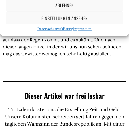
ABLEHNEN
abgestumpft, dass die ehrliche Bestürzung, bei aller
Brutalität, Grausamkeit und Tragik, einfach nicht mehr
EINSTELLUNGEN ANSEHEN
da ist. Es ist ermüdend, und nichts passiert. Es ist wie die
Hitzewelle, die jüngst in Europa herrschte: Bei 40 Grad
Datenschutzerklärung
Impressum
Celsius wünscht man sich das erlösende Gewitter herbei,
auf dass der Regen kommt und es abkühlt. Und nach
dieser langen Hitze, in der wir uns nun schon befinden,
mag das Gewitter womöglich sehr heftig ausfallen.
Dieser Artikel war frei lesbar
Trotzdem kostet uns die Erstellung Zeit und Geld.
Unsere Kolumnisten schreiben seit Jahren gegen den
täglichen Wahnsinn der Bundesrepublik an. Mit einer