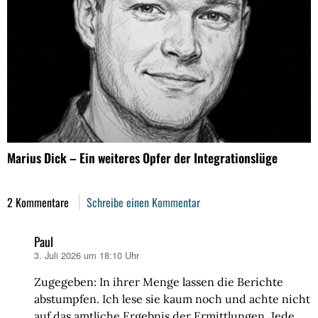
Marius Dick – Ein weiteres Opfer der Integrationslüge
2 Kommentare
Schreibe einen Kommentar
Paul
3. Juli 2026 um 18:10 Uhr
sagt:
Zugegeben: In ihrer Menge lassen die Berichte
abstumpfen. Ich lese sie kaum noch und achte nicht
auf das amtliche Ergebnis der Ermittlungen. Jede