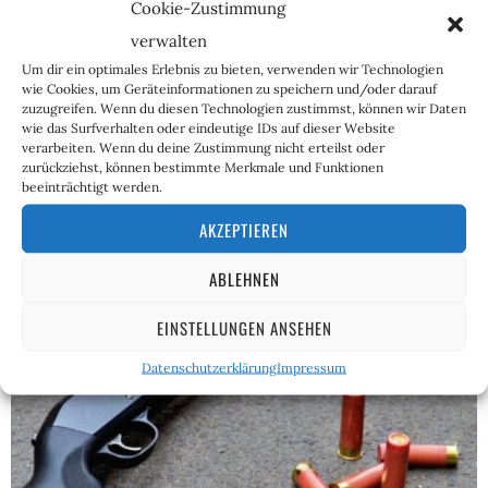
Cookie-Zustimmung
5. Januar 2026
Reinhild Boßdorf
Der Jahreswechsel liegt mitsamt seinen „Turbulenzen“
verwalten
beziehungsweise Ausschreitungen mit teils
Um dir ein optimales Erlebnis zu bieten, verwenden wir Technologien
katastrophalen Folgen, wie Schwerverletzten,
wie Cookies, um Geräteinformationen zu speichern und/oder darauf
angegriffenen Polizisten und Rettungskräften, Bränden
zuzugreifen. Wenn du diesen Technologien zustimmst, können wir Daten
und zum Teil sogar Toten,…
wie das Surfverhalten oder eindeutige IDs auf dieser Website
verarbeiten. Wenn du deine Zustimmung nicht erteilst oder
zurückziehst, können bestimmte Merkmale und Funktionen
beeinträchtigt werden.
AKZEPTIEREN
ABLEHNEN
EINSTELLUNGEN ANSEHEN
Datenschutzerklärung
Impressum