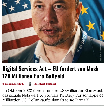
Digital Services Act – EU fordert von Musk
120 Millionen Euro Bußgeld
8. Dezember 2025
Reinhild Boßdorf
Im Oktober 2022 übernahm der US-Milliardär Elon Musk
das soziale Netzwerk X (vormals Twitter). Für schlappe 44
Milliarden US-Dollar kaufte damals seine Firma X…