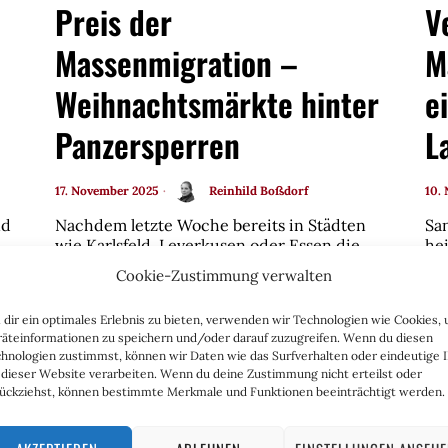
Preis der
V
Massenmigration –
M
Weihnachtsmärkte hinter
e
Panzersperren
L
17. November 2025
Reinhild Boßdorf
10.
nd
Nachdem letzte Woche bereits in Städten
San
wie Karlsfeld, Leverkusen oder Essen die
he
traditionellen Martinszüge ausfielen oder
in
Cookie-Zustimmung verwalten
ie
zumindest in Sachen Tradition maßgeblich
„entkernt“ und geschrumpft…
dir ein optimales Erlebnis zu bieten, verwenden wir Technologien wie Cookies,
äteinformationen zu speichern und/oder darauf zuzugreifen. Wenn du diesen
hnologien zustimmst, können wir Daten wie das Surfverhalten oder eindeutige 
 dieser Website verarbeiten. Wenn du deine Zustimmung nicht erteilst oder
ückziehst, können bestimmte Merkmale und Funktionen beeinträchtigt werden.