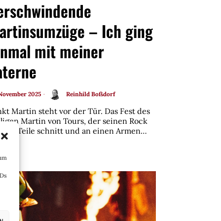
erschwindende
artinsumzüge – Ich ging
inmal mit meiner
aterne
 November 2025
Reinhild Boßdorf
kt Martin steht vor der Tür. Das Fest des
iligen Martin von Tours, der seinen Rock
 zwei Teile schnitt und an einen Armen…
 um
IDs