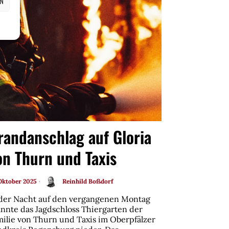
EN
randanschlag auf Gloria
on Thurn und Taxis
 Oktober 2025
Reinhild Boßdorf
 der Nacht auf den vergangenen Montag
annte das Jagdschloss Thiergarten der
milie von Thurn und Taxis im Oberpfälzer