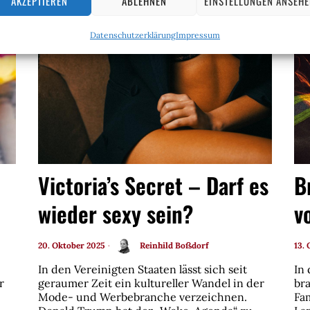
AKZEPTIEREN
ABLEHNEN
EINSTELLUNGEN ANSEH
Datenschutzerklärung
Impressum
Victoria’s Secret – Darf es
B
wieder sexy sein?
v
20. Oktober 2025
Reinhild Boßdorf
13.
In den Vereinigten Staaten lässt sich seit
In
r
geraumer Zeit ein kultureller Wandel in der
br
Mode- und Werbebranche verzeichnen.
Fa