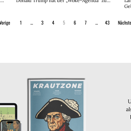
d…
Donald Trump hat der „Woke-Agenda“ zu…
La
Ge
Vorige
1
…
3
4
5
6
7
…
43
Nächst
U
a