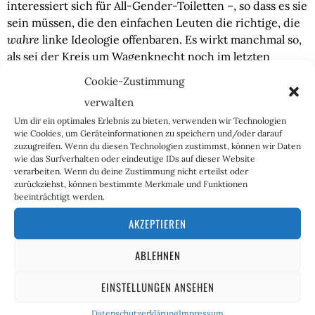
interessiert sich für All-Gender-Toiletten –, so dass es sie
sein müssen, die den einfachen Leuten die richtige, die
wahre
linke Ideologie offenbaren. Es wirkt manchmal so,
als sei der Kreis um Wagenknecht noch im letzten
Jahrhundert stecken geblieben. Und genau das wird ihm
Cookie-Zustimmung
Probleme, aber auch Erfolge verschaffen können.
verwalten
Denn diejenigen, die das BSW wählen werden, sind wohl
Um dir ein optimales Erlebnis zu bieten, verwenden wir Technologien
wie Cookies, um Geräteinformationen zu speichern und/oder darauf
auch im 20. Jahrhundert verblieben. Es werden
zuzugreifen. Wenn du diesen Technologien zustimmst, können wir Daten
Linksboomer
sein, im Westen vielleicht einige Alt-68er
wie das Surfverhalten oder eindeutige IDs auf dieser Website
oder deren geistige Kinder, im Osten wohl DDR-
verarbeiten. Wenn du deine Zustimmung nicht erteilst oder
zurückziehst, können bestimmte Merkmale und Funktionen
Romantiker. Leute eben, die sich den Kapitalismus nach
beeinträchtigt werden.
der Vorstellung eines Karl Marx immer noch als
Hauptfeind des Guten vorstellen, den es zu überwinden
AKZEPTIEREN
gilt. Dabei wurde der „Kapitalismus der freien Märkte“,
ABLEHNEN
wie es ihn im 19. Jahrhundert gegeben hat, längst durch
einen „Kapitalismus der staatlichen Regulierung und der
EINSTELLUNGEN ANSEHEN
großen Konzerne“ ersetzt (an alle Libertären: Bekommen
Sie keine Schnappatmung, die Formulierungen stehen
Datenschutzerklärung
Impressum